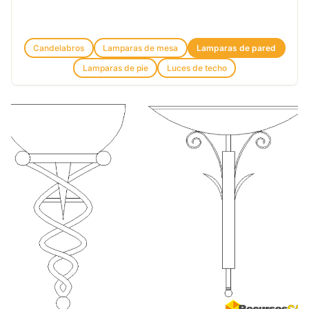
Candelabros
Lamparas de mesa
Lamparas de pared
Lamparas de pie
Luces de techo