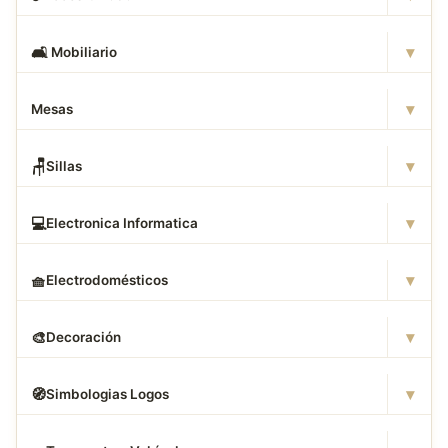
▾
🛋
️ Mobiliario
▾
Mesas
▾
🪑
Sillas
▾
💻
Electronica Informatica
▾
🧺
Electrodomésticos
▾
🎨
Decoración
▾
🧭
Simbologias Logos