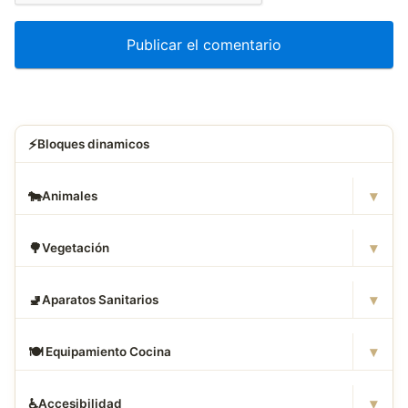
⚡
Bloques dinamicos
▾
🐄
Animales
▾
🌳
Vegetación
▾
🚽
Aparatos Sanitarios
▾
🍽
️ Equipamiento Cocina
▾
♿
Accesibilidad