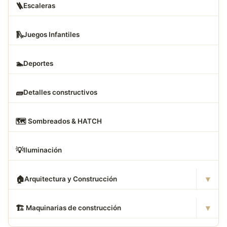
🪜
Escaleras
🛝
Juegos Infantiles
🏊
Deportes
🧱
Detalles constructivos
🗺
️ Sombreados & HATCH
💡
Iluminación
▾
🏠
Arquitectura y Construcción
▾
🏗
️ Maquinarias de construcción