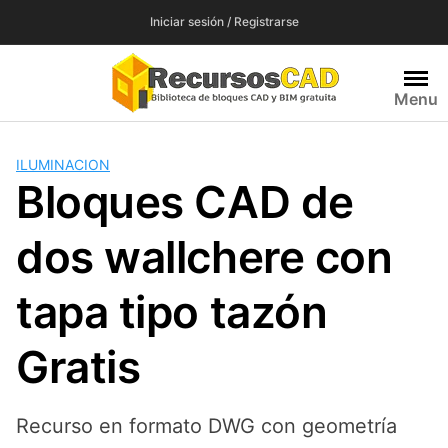
Saltar
Iniciar sesión / Registrarse
al
contenido
Menu
ILUMINACION
Bloques CAD de
dos wallchere con
tapa tipo tazón
Gratis
Recurso en formato DWG con geometría