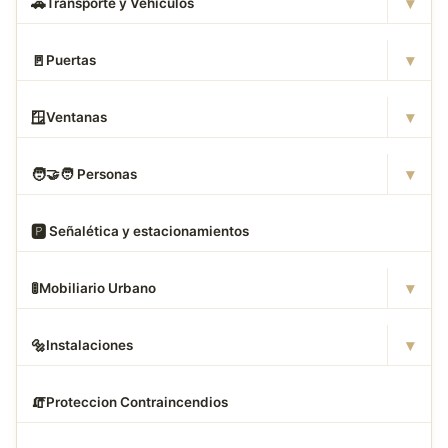
▾
🚗
Transporte y Vehículos
▾
🚪
Puertas
▾
🪟
Ventanas
▾
🧑
‍🤝‍🧑 Personas
🅿
️ Señalética y estacionamientos
▾
🚦
Mobiliario Urbano
▾
🔩
Instalaciones
🧯
Proteccion Contraincendios