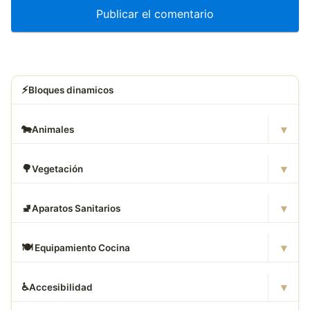
⚡
Bloques dinamicos
▾
🐄
Animales
▾
🌳
Vegetación
▾
🚽
Aparatos Sanitarios
▾
🍽
️ Equipamiento Cocina
▾
♿
Accesibilidad