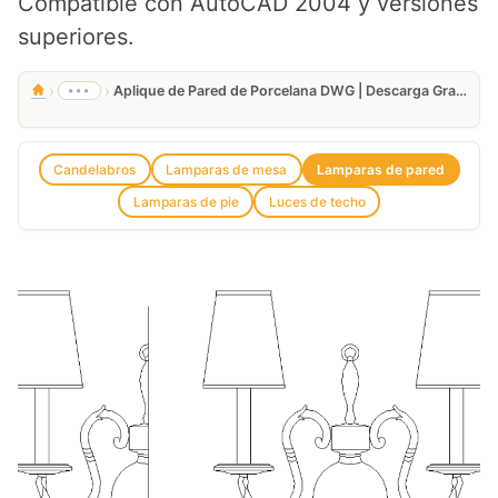
Compatible con AutoCAD 2004 y versiones
superiores.
›
›
•••
Aplique de Pared de Porcelana DWG | Descarga Gratis
Candelabros
Lamparas de mesa
Lamparas de pared
Lamparas de pie
Luces de techo