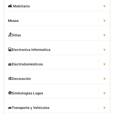
▾
🛋
️ Mobiliario
▾
Mesas
▾
🪑
Sillas
▾
💻
Electronica Informatica
▾
🧺
Electrodomésticos
▾
🎨
Decoración
▾
🧭
Simbologias Logos
▾
🚗
Transporte y Vehículos