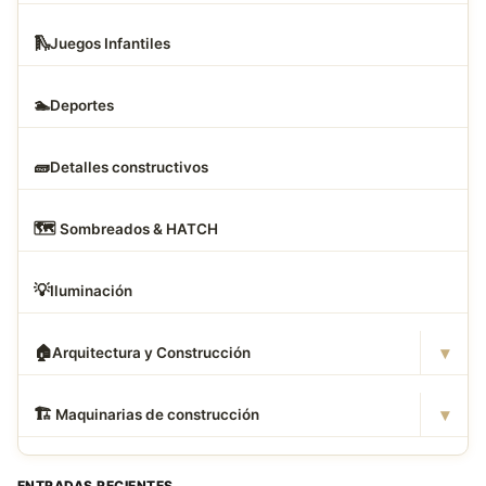
🛝
Juegos Infantiles
🏊
Deportes
🧱
Detalles constructivos
🗺
️ Sombreados & HATCH
💡
Iluminación
▾
🏠
Arquitectura y Construcción
▾
🏗
️ Maquinarias de construcción
ENTRADAS RECIENTES