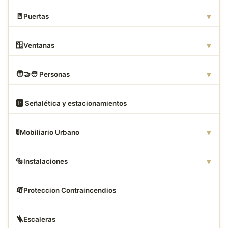
▾
🚪
Puertas
▾
🪟
Ventanas
▾
🧑
‍🤝‍🧑 Personas
🅿
️ Señalética y estacionamientos
▾
🚦
Mobiliario Urbano
▾
🔩
Instalaciones
🧯
Proteccion Contraincendios
🪜
Escaleras