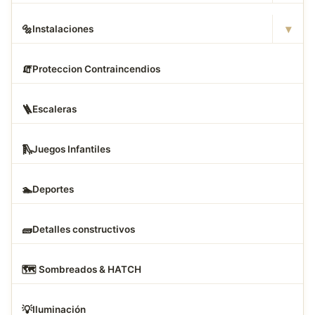
▾
🔩
Instalaciones
🧯
Proteccion Contraincendios
🪜
Escaleras
🛝
Juegos Infantiles
🏊
Deportes
🧱
Detalles constructivos
🗺
️ Sombreados & HATCH
💡
Iluminación