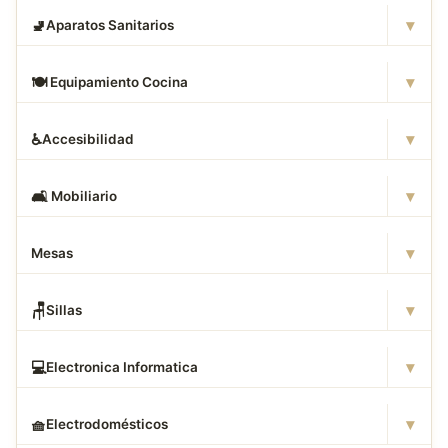
▾
🚽
Aparatos Sanitarios
▾
🍽
️ Equipamiento Cocina
▾
♿
Accesibilidad
▾
🛋
️ Mobiliario
▾
Mesas
▾
🪑
Sillas
▾
💻
Electronica Informatica
▾
🧺
Electrodomésticos