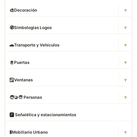
▾
🎨
Decoración
▾
🧭
Simbologias Logos
▾
🚗
Transporte y Vehículos
▾
🚪
Puertas
▾
🪟
Ventanas
▾
🧑
‍🤝‍🧑 Personas
🅿
️ Señalética y estacionamientos
▾
🚦
Mobiliario Urbano