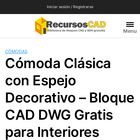
Saltar
Iniciar sesión / Registrarse
al
contenido
Menu
CÓMODAS
Cómoda Clásica
con Espejo
Decorativo – Bloque
CAD DWG Gratis
para Interiores