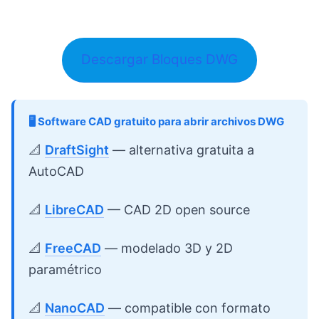
Descargar Bloques DWG
🖥️ Software CAD gratuito para abrir archivos DWG
📐
DraftSight
— alternativa gratuita a
AutoCAD
📐
LibreCAD
— CAD 2D open source
📐
FreeCAD
— modelado 3D y 2D
paramétrico
📐
NanoCAD
— compatible con formato