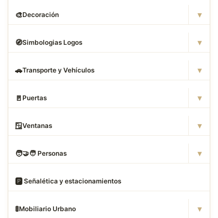
▾
🎨
Decoración
▾
🧭
Simbologias Logos
▾
🚗
Transporte y Vehículos
▾
🚪
Puertas
▾
🪟
Ventanas
▾
🧑
‍🤝‍🧑 Personas
🅿
️ Señalética y estacionamientos
▾
🚦
Mobiliario Urbano