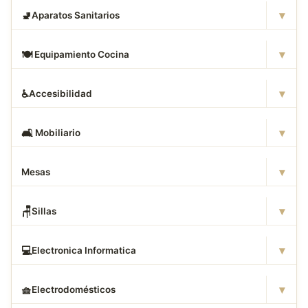
▾
🚽
Aparatos Sanitarios
▾
🍽
️ Equipamiento Cocina
▾
♿
Accesibilidad
▾
🛋
️ Mobiliario
▾
Mesas
▾
🪑
Sillas
▾
💻
Electronica Informatica
▾
🧺
Electrodomésticos