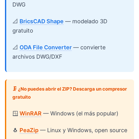
DWG
📐
BricsCAD Shape
— modelado 3D
gratuito
📐
ODA File Converter
— convierte
archivos DWG/DXF
🗜️ ¿No puedes abrir el ZIP? Descarga un compresor
gratuito
🪟
WinRAR
— Windows (el más popular)
🐧
PeaZip
— Linux y Windows, open source