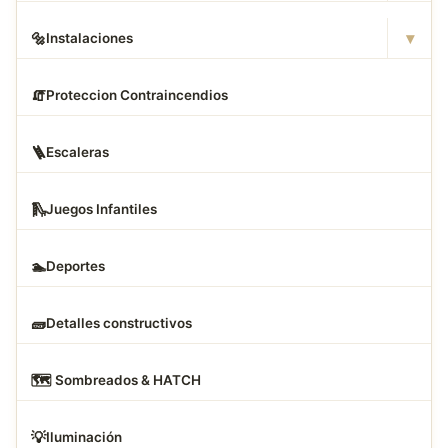
▾
🔩
Instalaciones
🧯
Proteccion Contraincendios
🪜
Escaleras
🛝
Juegos Infantiles
🏊
Deportes
🧱
Detalles constructivos
🗺
️ Sombreados & HATCH
💡
Iluminación