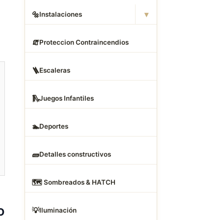
▾
🔩
Instalaciones
🧯
Proteccion Contraincendios
🪜
Escaleras
🛝
Juegos Infantiles
🏊
Deportes
🧱
Detalles constructivos
🗺
️ Sombreados & HATCH
o
💡
Iluminación