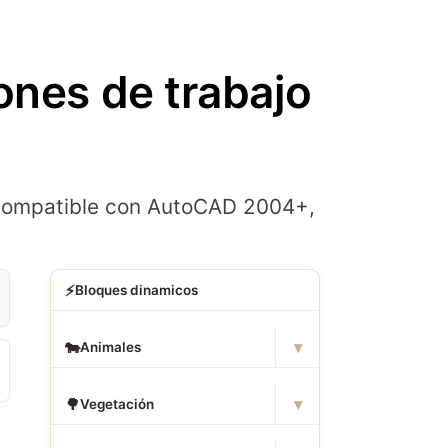
ones de trabajo
a. Compatible con AutoCAD 2004+,
⚡
Bloques dinamicos
▾
🐄
Animales
▾
🌳
Vegetación