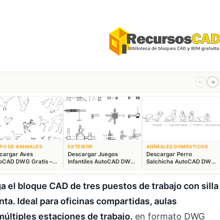
←
→
PO DE ANIMALES
EXTERIOR
ANIMALES DOMÉSTICOS
cargar Aves
Descargar Juegos
Descargar Perro
oCAD DWG Gratis –
Infantiles AutoCAD DWG
Salchicha AutoCAD DWG
ques Animales 2D
Gratis – Parque 2D
Gratis – Bloque 2D
 el bloque CAD de tres puestos de trabajo con silla
ta. Ideal para oficinas compartidas, aulas
múltiples estaciones de trabajo.
en formato DWG