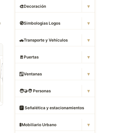
▾
🎨
Decoración
▾
🧭
Simbologias Logos
▾
🚗
Transporte y Vehículos
▾
🚪
Puertas
▾
🪟
Ventanas
ROPA
CAMAS DWG
ANIMALES CAD
▾
🧑
‍🤝‍🧑 Personas
Descargar Abrigos
Descargar Dormitorios
Descargar Akita
AutoCAD DWG Gratis –
AutoCAD DWG Gratis –
AutoCAD DWG Gratis
Bloques 2D
Bloques 2D
Bloque 2D Canino
🅿
️ Señalética y estacionamientos
▾
🚦
Mobiliario Urbano