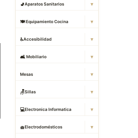
▾
🚽
Aparatos Sanitarios
▾
🍽
️ Equipamiento Cocina
▾
♿
Accesibilidad
▾
🛋
️ Mobiliario
▾
Mesas
▾
🪑
Sillas
▾
💻
Electronica Informatica
▾
🧺
Electrodomésticos