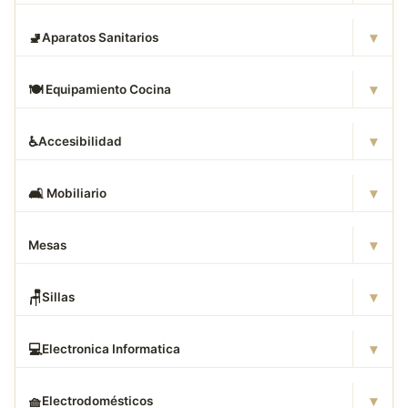
▾
🚽
Aparatos Sanitarios
▾
🍽
️ Equipamiento Cocina
▾
♿
Accesibilidad
▾
🛋
️ Mobiliario
▾
Mesas
▾
🪑
Sillas
▾
💻
Electronica Informatica
▾
🧺
Electrodomésticos