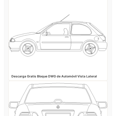
Descarga Gratis Bloque DWG de Automóvil Vista Lateral