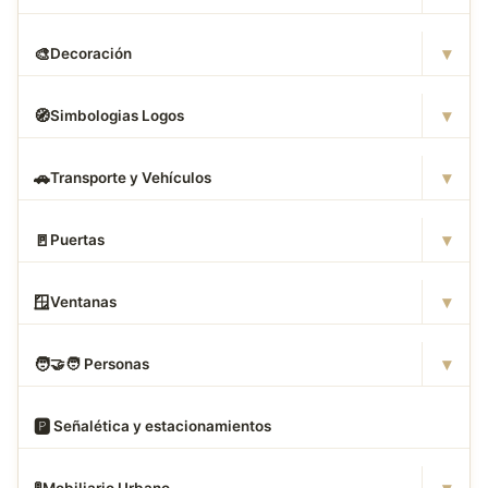
▾
🎨
Decoración
▾
🧭
Simbologias Logos
▾
🚗
Transporte y Vehículos
▾
🚪
Puertas
▾
🪟
Ventanas
▾
🧑
‍🤝‍🧑 Personas
🅿
️ Señalética y estacionamientos