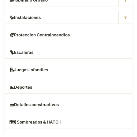
▾
🚦
Mobiliario Urbano
▾
🔩
Instalaciones
🧯
Proteccion Contraincendios
🪜
Escaleras
🛝
Juegos Infantiles
🏊
Deportes
🧱
Detalles constructivos
🗺
️ Sombreados & HATCH