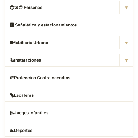
▾
🧑
‍🤝‍🧑 Personas
🅿
️ Señalética y estacionamientos
▾
🚦
Mobiliario Urbano
▾
🔩
Instalaciones
🧯
Proteccion Contraincendios
🪜
Escaleras
🛝
Juegos Infantiles
🏊
Deportes