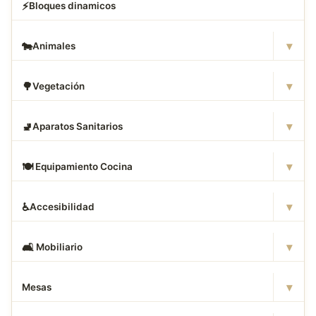
⚡
Bloques dinamicos
▾
🐄
Animales
▾
🌳
Vegetación
▾
🚽
Aparatos Sanitarios
▾
🍽
️ Equipamiento Cocina
▾
♿
Accesibilidad
▾
🛋
️ Mobiliario
▾
Mesas