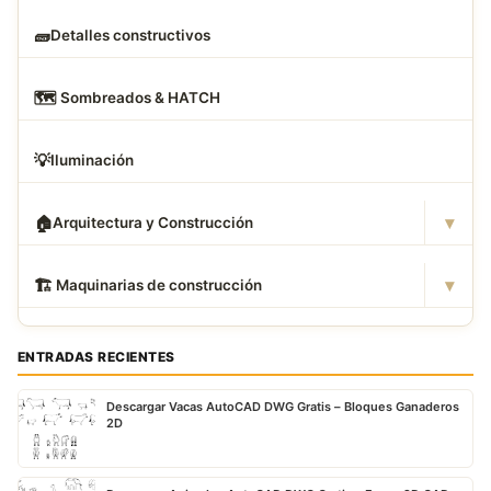
🧱
Detalles constructivos
🗺
️ Sombreados & HATCH
💡
Iluminación
▾
🏠
Arquitectura y Construcción
▾
🏗
️ Maquinarias de construcción
ENTRADAS RECIENTES
Descargar Vacas AutoCAD DWG Gratis – Bloques Ganaderos
2D