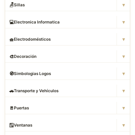
▾
🪑
Sillas
▾
💻
Electronica Informatica
▾
🧺
Electrodomésticos
▾
🎨
Decoración
▾
🧭
Simbologias Logos
▾
🚗
Transporte y Vehículos
▾
🚪
Puertas
▾
🪟
Ventanas