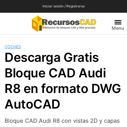
Saltar
Iniciar sesión / Registrarse
al
contenido
Menu
COCHES
Descarga Gratis
Bloque CAD Audi
R8 en formato DWG
AutoCAD
Bloque CAD Audi R8 con vistas 2D y capas