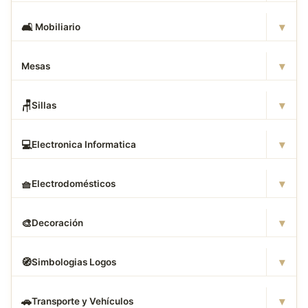
▾
🛋
️ Mobiliario
▾
Mesas
▾
🪑
Sillas
▾
💻
Electronica Informatica
▾
🧺
Electrodomésticos
▾
🎨
Decoración
▾
🧭
Simbologias Logos
▾
🚗
Transporte y Vehículos