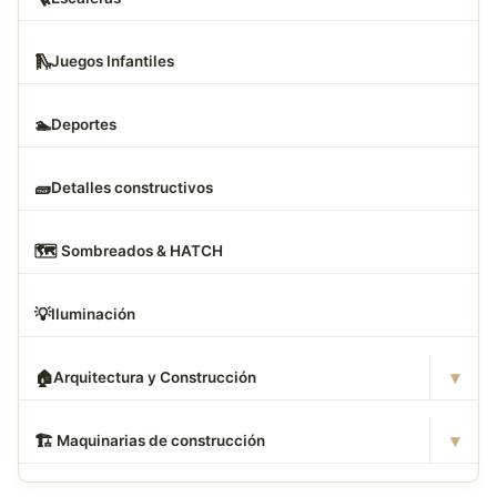
🛝
Juegos Infantiles
🏊
Deportes
🧱
Detalles constructivos
🗺
️ Sombreados & HATCH
💡
Iluminación
▾
🏠
Arquitectura y Construcción
▾
🏗
️ Maquinarias de construcción