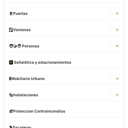
▾
🚪
Puertas
▾
🪟
Ventanas
▾
🧑
‍🤝‍🧑 Personas
🅿
️ Señalética y estacionamientos
▾
🚦
Mobiliario Urbano
▾
🔩
Instalaciones
🧯
Proteccion Contraincendios
🪜
Escaleras