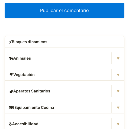
⚡
Bloques dinamicos
▾
🐄
Animales
▾
🌳
Vegetación
▾
🚽
Aparatos Sanitarios
▾
🍽
️ Equipamiento Cocina
▾
♿
Accesibilidad