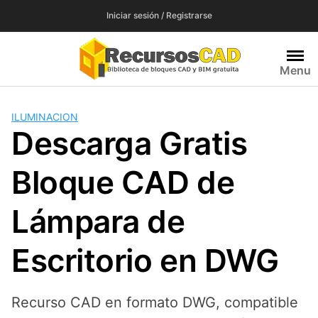
Saltar
Iniciar sesión / Registrarse
al
contenido
Menu
ILUMINACION
Descarga Gratis
Bloque CAD de
Lámpara de
Escritorio en DWG
Recurso CAD en formato DWG, compatible