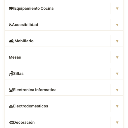
▾
🍽
️ Equipamiento Cocina
▾
♿
Accesibilidad
▾
🛋
️ Mobiliario
▾
Mesas
▾
🪑
Sillas
▾
💻
Electronica Informatica
▾
🧺
Electrodomésticos
▾
🎨
Decoración