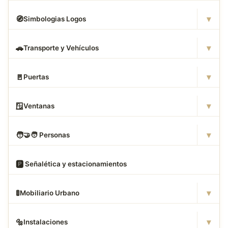
▾
🧭
Simbologias Logos
▾
🚗
Transporte y Vehículos
▾
🚪
Puertas
▾
🪟
Ventanas
▾
🧑
‍🤝‍🧑 Personas
🅿
️ Señalética y estacionamientos
▾
🚦
Mobiliario Urbano
▾
🔩
Instalaciones