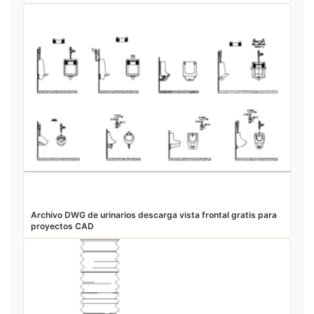
Archivo DWG de urinarios descarga vista frontal gratis para
proyectos CAD