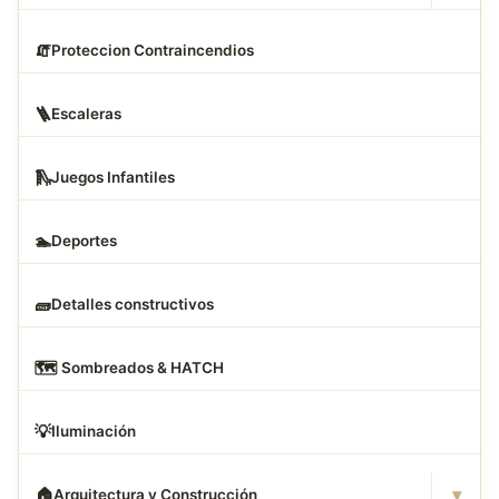
🧯
Proteccion Contraincendios
🪜
Escaleras
🛝
Juegos Infantiles
🏊
Deportes
🧱
Detalles constructivos
🗺
️ Sombreados & HATCH
💡
Iluminación
▾
🏠
Arquitectura y Construcción