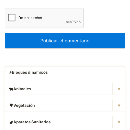
⚡
Bloques dinamicos
▾
🐄
Animales
▾
🌳
Vegetación
▾
🚽
Aparatos Sanitarios