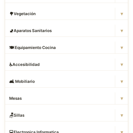
▾
🌳
Vegetación
▾
🚽
Aparatos Sanitarios
▾
🍽
️ Equipamiento Cocina
▾
♿
Accesibilidad
▾
🛋
️ Mobiliario
▾
Mesas
▾
🪑
Sillas
▾
💻
Electronica Informatica