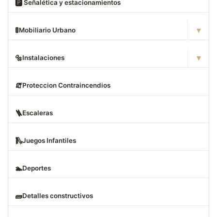
🅿
️ Señalética y estacionamientos
▾
🚦
Mobiliario Urbano
▾
🔩
Instalaciones
🧯
Proteccion Contraincendios
🪜
Escaleras
🛝
Juegos Infantiles
🏊
Deportes
🧱
Detalles constructivos