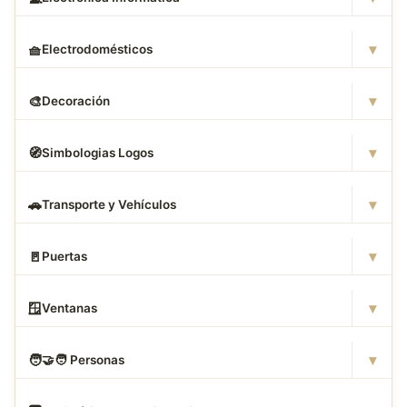
▾
🧺
Electrodomésticos
▾
🎨
Decoración
▾
🧭
Simbologias Logos
▾
🚗
Transporte y Vehículos
▾
🚪
Puertas
▾
🪟
Ventanas
▾
🧑
‍🤝‍🧑 Personas