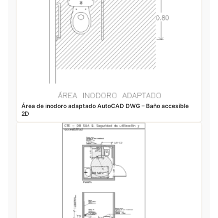
Área de inodoro adaptado AutoCAD DWG – Baño accesible
2D