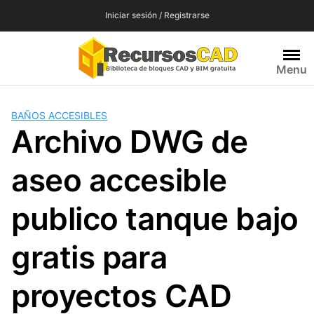
Saltar
Iniciar sesión / Registrarse
al
contenido
Menu
BAÑOS ACCESIBLES
Archivo DWG de
aseo accesible
publico tanque bajo
gratis para
proyectos CAD