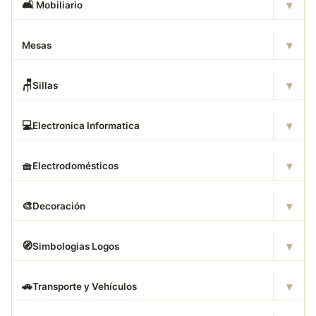
▾
🛋
️ Mobiliario
▾
Mesas
▾
🪑
Sillas
▾
💻
Electronica Informatica
▾
🧺
Electrodomésticos
▾
🎨
Decoración
▾
🧭
Simbologias Logos
▾
🚗
Transporte y Vehículos