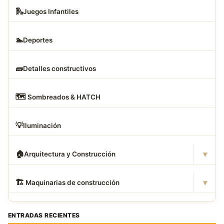
🛝
Juegos Infantiles
🏊
Deportes
🧱
Detalles constructivos
🗺
️ Sombreados & HATCH
💡
Iluminación
▾
🏠
Arquitectura y Construcción
▾
🏗
️ Maquinarias de construcción
ENTRADAS RECIENTES