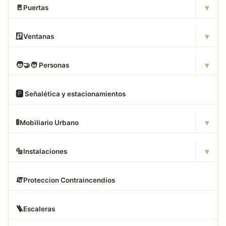
▾
🚪
Puertas
▾
🪟
Ventanas
▾
🧑
‍🤝‍🧑 Personas
🅿
️ Señalética y estacionamientos
▾
🚦
Mobiliario Urbano
▾
🔩
Instalaciones
🧯
Proteccion Contraincendios
🪜
Escaleras