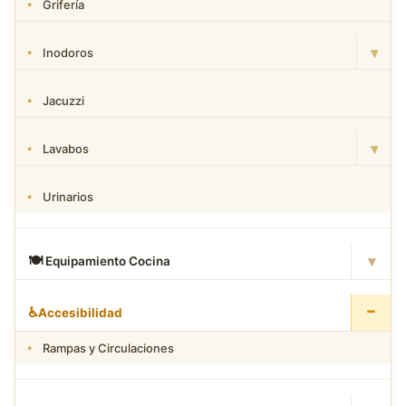
Grifería
▾
Inodoros
Jacuzzi
▾
Lavabos
Urinarios
▾
🍽
️ Equipamiento Cocina
−
♿
Accesibilidad
Rampas y Circulaciones