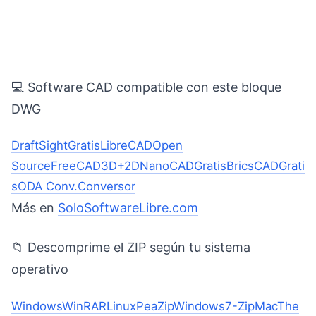
💻 Software CAD compatible con este bloque
DWG
DraftSight
Gratis
LibreCAD
Open
Source
FreeCAD
3D+2D
NanoCAD
Gratis
BricsCAD
Grati
s
ODA Conv.
Conversor
Más en
SoloSoftwareLibre.com
📁 Descomprime el ZIP según tu sistema
operativo
Windows
WinRAR
Linux
PeaZip
Windows
7-Zip
Mac
The