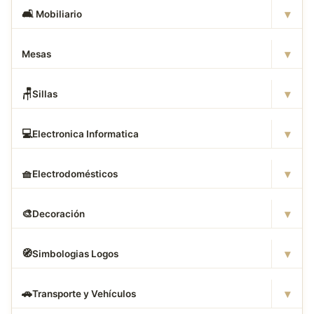
▾
🛋
️ Mobiliario
▾
Mesas
▾
🪑
Sillas
▾
💻
Electronica Informatica
▾
🧺
Electrodomésticos
▾
🎨
Decoración
▾
🧭
Simbologias Logos
▾
🚗
Transporte y Vehículos