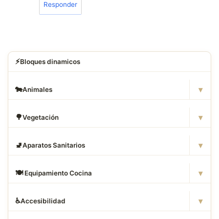
Responder
⚡
Bloques dinamicos
▾
🐄
Animales
▾
🌳
Vegetación
▾
🚽
Aparatos Sanitarios
▾
🍽
️ Equipamiento Cocina
▾
♿
Accesibilidad