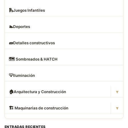
🛝
Juegos Infantiles
🏊
Deportes
🧱
Detalles constructivos
🗺
️ Sombreados & HATCH
💡
Iluminación
▾
🏠
Arquitectura y Construcción
▾
🏗
️ Maquinarias de construcción
ENTRADAS RECIENTES