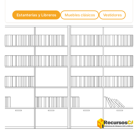
Estanterías y Libreros
Muebles clásicos
Vestidores