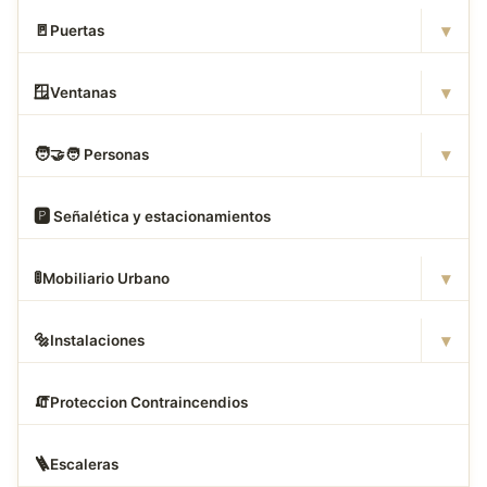
▾
🚪
Puertas
▾
🪟
Ventanas
▾
🧑
‍🤝‍🧑 Personas
🅿
️ Señalética y estacionamientos
▾
🚦
Mobiliario Urbano
▾
🔩
Instalaciones
🧯
Proteccion Contraincendios
🪜
Escaleras