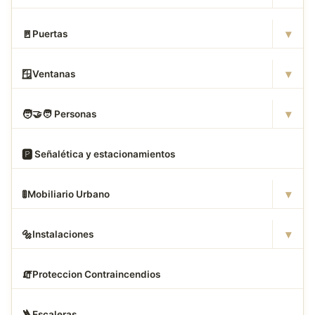
▾
🚪
Puertas
▾
🪟
Ventanas
▾
🧑
‍🤝‍🧑 Personas
🅿
️ Señalética y estacionamientos
▾
🚦
Mobiliario Urbano
▾
🔩
Instalaciones
🧯
Proteccion Contraincendios
🪜
Escaleras