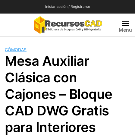
Saltar
Iniciar sesión / Registrarse
al
contenido
Menu
CÓMODAS
Mesa Auxiliar
Clásica con
Cajones – Bloque
CAD DWG Gratis
para Interiores