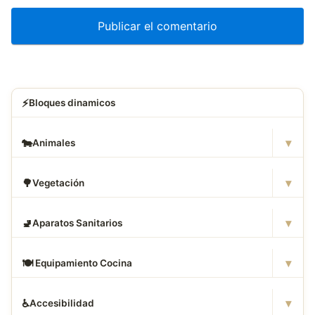
⚡
Bloques dinamicos
▾
🐄
Animales
▾
🌳
Vegetación
▾
🚽
Aparatos Sanitarios
▾
🍽
️ Equipamiento Cocina
▾
♿
Accesibilidad