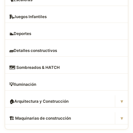
🛝
Juegos Infantiles
🏊
Deportes
🧱
Detalles constructivos
🗺
️ Sombreados & HATCH
💡
Iluminación
▾
🏠
Arquitectura y Construcción
▾
🏗
️ Maquinarias de construcción