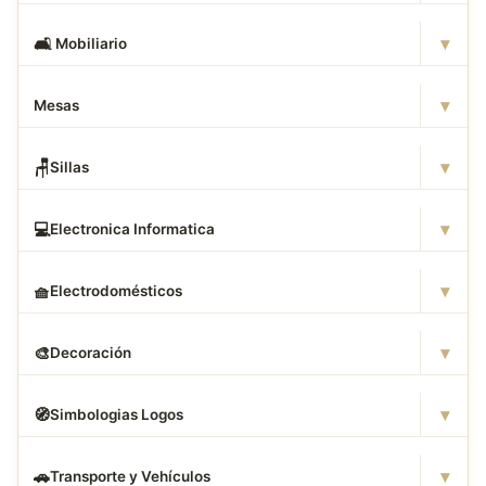
▾
🛋
️ Mobiliario
▾
Mesas
▾
🪑
Sillas
▾
💻
Electronica Informatica
▾
🧺
Electrodomésticos
▾
🎨
Decoración
▾
🧭
Simbologias Logos
▾
🚗
Transporte y Vehículos