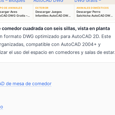
PO DE ANIMALES
EXTERIOR
ANIMALES DOMÉSTICOS
cargar Aves
Descargar Juegos
Descargar Perro
oCAD DWG Gratis –
Infantiles AutoCAD DWG
Salchicha AutoCAD DWG
ques Animales 2D
Gratis – Parque 2D
Gratis – Bloque 2D
comedor cuadrada con seis sillas, vista en planta
n formato DWG optimizado para AutoCAD 2D. Este
s organizadas, compatible con AutoCAD 2004+ y
zar el uso del espacio en comedores y salas de estar
 CAD de mesa de comedor
vo