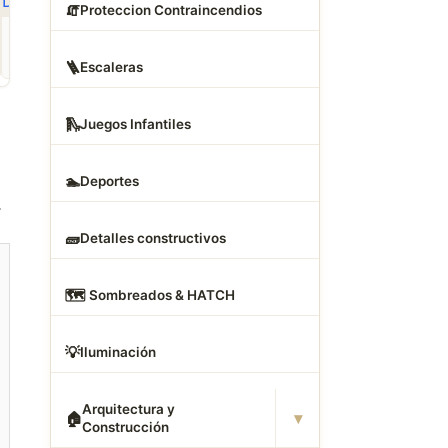
🧯
Proteccion Contraincendios
ROPA
CAMAS DWG
ANIMALES CAD
Descargar Abrigos
Descargar Dormitorios
Descargar Akita
AutoCAD DWG Gratis –
AutoCAD DWG Gratis –
AutoCAD DWG Gratis
🪜
Escaleras
Bloques 2D
Bloques 2D
Bloque 2D Canino
🛝
Juegos Infantiles
🏊
Deportes
.
🧱
Detalles constructivos
🗺
️ Sombreados & HATCH
💡
Iluminación
Arquitectura y
▾
🏠
Construcción