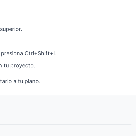
superior.
resiona Ctrl+Shift+I.
n tu proyecto.
arlo a tu plano.