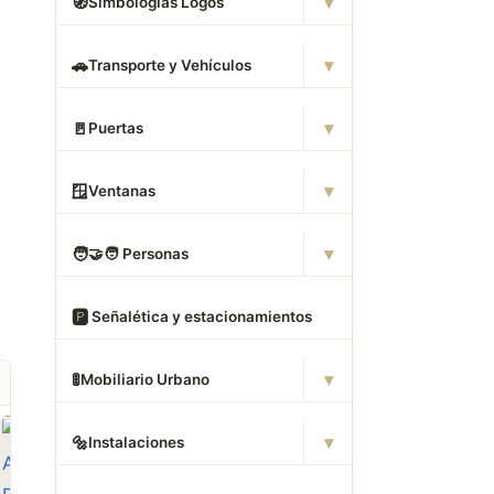
▾
🧭
Simbologias Logos
▾
🚗
Transporte y Vehículos
▾
🚪
Puertas
▾
🪟
Ventanas
▾
🧑
‍🤝‍🧑 Personas
🅿
️ Señalética y estacionamientos
▾
🚦
Mobiliario Urbano
▾
🔩
Instalaciones