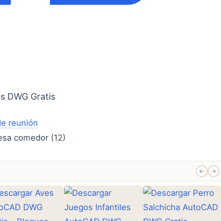
as DWG Gratis
e reunión
←
→