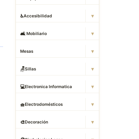
▾
♿
Accesibilidad
▾
🛋
️ Mobiliario
▾
Mesas
▾
🪑
Sillas
▾
💻
Electronica Informatica
▾
🧺
Electrodomésticos
▾
🎨
Decoración