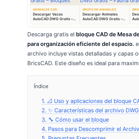
ANIMALES CAD
GRUPO DE ANIMALES
GRU
Descargar Vacas
Descargar Animales
Des
AutoCAD DWG Gratis –
AutoCAD DWG Gratis –
Aut
Bloques Ganaderos 2D
Fauna 2D CAD
Blo
Descarga gratis el
bloque CAD de Mesa de 
para organización eficiente del espacio.
e
archivo incluye vistas detalladas y capa
BricsCAD. Este diseño es ideal para maximi
Índice
1.
📐 Uso y aplicaciones del bloque
2.
✨ Características del archivo DWG
3.
🔧 Cómo usar el bloque
4.
Pasos para Descomprimir el Archi
5.
Preguntas Frecuentes