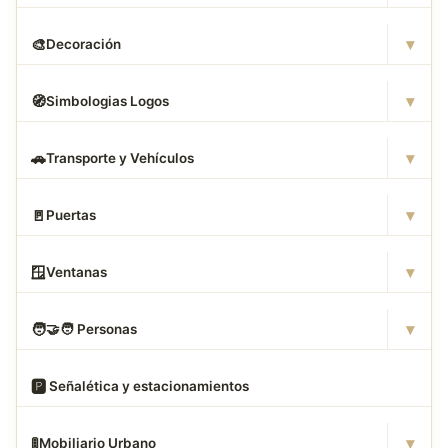
▾
🎨
Decoración
▾
🧭
Simbologias Logos
▾
🚗
Transporte y Vehículos
▾
🚪
Puertas
▾
🪟
Ventanas
▾
🧑
‍🤝‍🧑 Personas
🅿
️ Señalética y estacionamientos
▾
🚦
Mobiliario Urbano