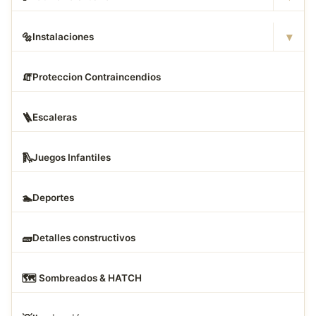
▾
🔩
Instalaciones
🧯
Proteccion Contraincendios
🪜
Escaleras
🛝
Juegos Infantiles
🏊
Deportes
🧱
Detalles constructivos
🗺
️ Sombreados & HATCH