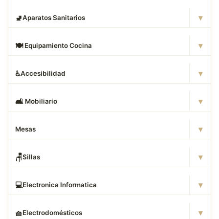
▾
🚽
Aparatos Sanitarios
▾
🍽
️ Equipamiento Cocina
▾
♿
Accesibilidad
▾
🛋
️ Mobiliario
▾
Mesas
▾
🪑
Sillas
▾
💻
Electronica Informatica
▾
🧺
Electrodomésticos