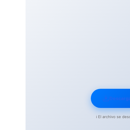
Descarg
ℹ️ El archivo se d