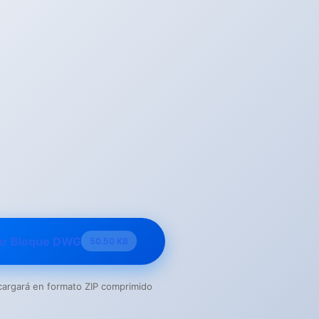
ar Bloque DWG
50.50 KB
escargará en formato ZIP comprimido