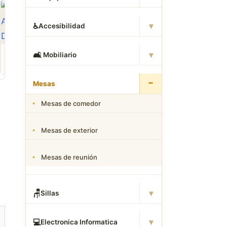
▾
♿
Accesibilidad
ROPA
CAMAS DWG
ANIMALES CAD
▾
🛋
️ Mobiliario
Descargar Abrigos
Descargar Dormitorios
Descargar Akita
AutoCAD DWG Gratis –
AutoCAD DWG Gratis –
AutoCAD DWG Gratis
Bloques 2D
Bloques 2D
Bloque 2D Canino
−
Mesas
Mesas de comedor
Mesas de exterior
Mesas de reunión
▾
🪑
Sillas
▾
💻
Electronica Informatica