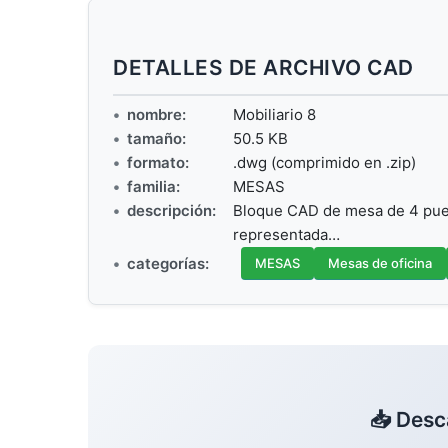
DETALLES DE ARCHIVO CAD
nombre:
Mobiliario 8
tamaño:
50.5 KB
formato:
.dwg (comprimido en .zip)
familia:
MESAS
descripción:
Bloque CAD de mesa de 4 puest
representada…
categorías:
MESAS
Mesas de oficina
📥 Desc