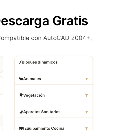
escarga Gratis
. Compatible con AutoCAD 2004+,
⚡
Bloques dinamicos
▾
🐄
Animales
▾
🌳
Vegetación
▾
🚽
Aparatos Sanitarios
▾
🍽
️ Equipamiento Cocina