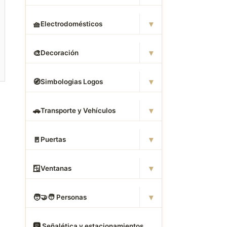
▾
🧺
Electrodomésticos
▾
🎨
Decoración
▾
🧭
Simbologias Logos
▾
🚗
Transporte y Vehículos
▾
🚪
Puertas
▾
🪟
Ventanas
▾
🧑
‍🤝‍🧑 Personas
🅿
️ Señalética y estacionamientos