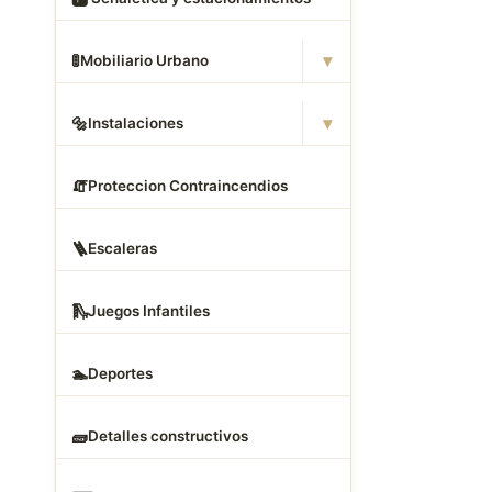
.
▾
🚦
Mobiliario Urbano
▾
🔩
Instalaciones
🧯
Proteccion Contraincendios
🪜
Escaleras
🛝
Juegos Infantiles
🏊
Deportes
🧱
Detalles constructivos