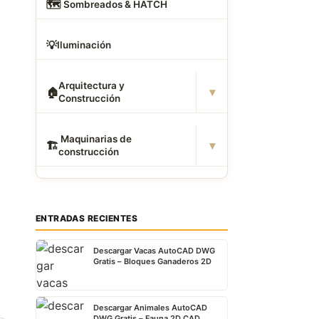
🗺
️ Sombreados & HATCH
💡
Iluminación
.
Arquitectura y
▾
🏠
Construcción
️ Maquinarias de
▾
🏗
construcción
ENTRADAS RECIENTES
Descargar Vacas AutoCAD DWG
Gratis – Bloques Ganaderos 2D
Descargar Animales AutoCAD
DWG Gratis – Fauna 2D CAD