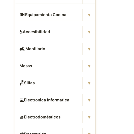
▾
🍽
️ Equipamiento Cocina
▾
♿
Accesibilidad
▾
🛋
️ Mobiliario
▾
Mesas
▾
🪑
Sillas
▾
💻
Electronica Informatica
▾
🧺
Electrodomésticos