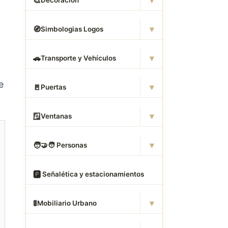
▾
🎨
Decoración
▾
🧭
Simbologias Logos
▾
🚗
Transporte y Vehículos
e
▾
🚪
Puertas
▾
🪟
Ventanas
▾
🧑
‍🤝‍🧑 Personas
🅿
️ Señalética y estacionamientos
▾
🚦
Mobiliario Urbano