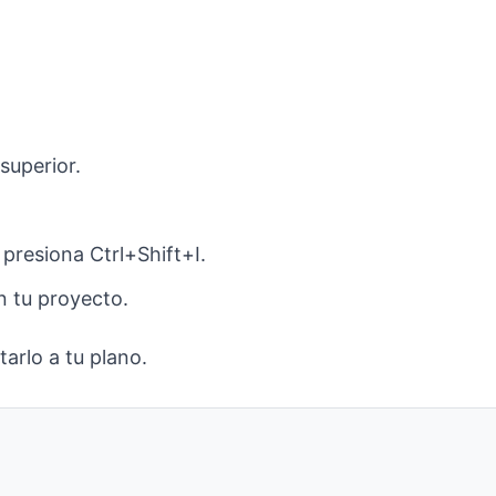
superior.
resiona Ctrl+Shift+I.
n tu proyecto.
arlo a tu plano.