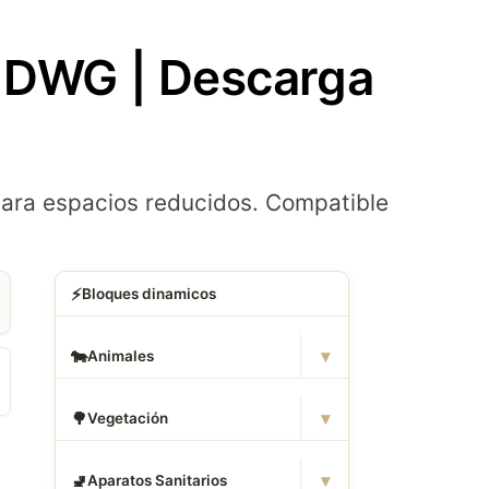
s DWG | Descarga
para espacios reducidos. Compatible
⚡
Bloques dinamicos
▾
🐄
Animales
▾
🌳
Vegetación
▾
🚽
Aparatos Sanitarios