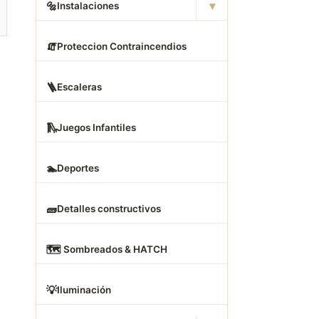
▾
🔩
Instalaciones
🧯
Proteccion Contraincendios
🪜
Escaleras
🛝
Juegos Infantiles
🏊
Deportes
🧱
Detalles constructivos
🗺
️ Sombreados & HATCH
💡
Iluminación