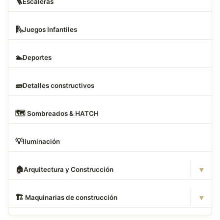
🪜
Escaleras
🛝
Juegos Infantiles
🏊
Deportes
🧱
Detalles constructivos
🗺
️ Sombreados & HATCH
💡
Iluminación
▾
🏠
Arquitectura y Construcción
▾
🏗
️ Maquinarias de construcción