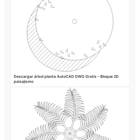
Descargar árbol planta AutoCAD DWG Gratis – Bloque 2D
paisajismo