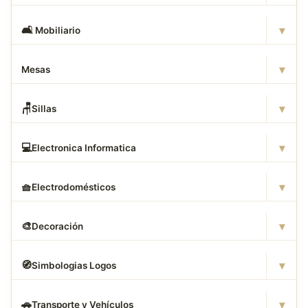
▾
🛋
️ Mobiliario
▾
Mesas
▾
🪑
Sillas
▾
💻
Electronica Informatica
▾
🧺
Electrodomésticos
▾
🎨
Decoración
▾
🧭
Simbologias Logos
▾
🚗
Transporte y Vehículos