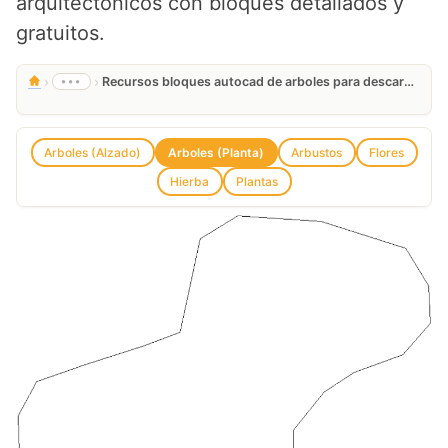
arquitectónicos con bloques detallados y
gratuitos.
›
›
•••
Recursos bloques autocad de arboles para descargar
Arboles (Alzado)
Arboles (Planta)
Arbustos
Flores
Hierba
Plantas