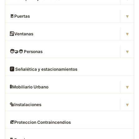
▾
🚪
Puertas
▾
🪟
Ventanas
▾
🧑
‍🤝‍🧑 Personas
🅿
️ Señalética y estacionamientos
▾
🚦
Mobiliario Urbano
▾
🔩
Instalaciones
🧯
Proteccion Contraincendios