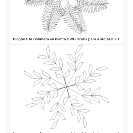
Bloque CAD Palmera en Planta DWG Gratis para AutoCAD 2D