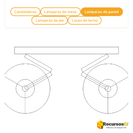
Candelabros
Lamparas de mesa
Lamparas de pared
Lamparas de pie
Luces de techo