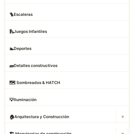
🪜
Escaleras
🛝
Juegos Infantiles
🏊
Deportes
🧱
Detalles constructivos
🗺
️ Sombreados & HATCH
💡
Iluminación
▾
🏠
Arquitectura y Construcción
▾
🏗
️ Maquinarias de construcción