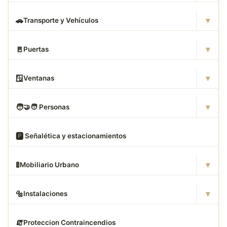
▾
🚗
Transporte y Vehículos
▾
🚪
Puertas
▾
🪟
Ventanas
▾
🧑
‍🤝‍🧑 Personas
🅿
️ Señalética y estacionamientos
▾
🚦
Mobiliario Urbano
▾
🔩
Instalaciones
🧯
Proteccion Contraincendios