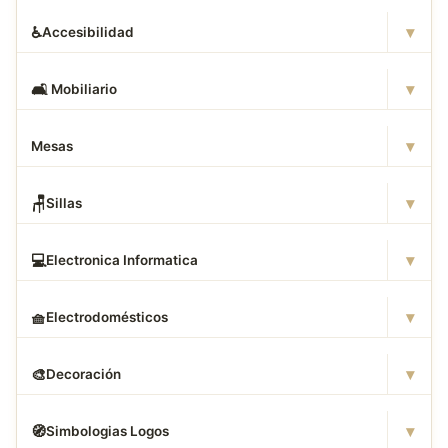
▾
♿
Accesibilidad
▾
🛋
️ Mobiliario
▾
Mesas
▾
🪑
Sillas
▾
💻
Electronica Informatica
▾
🧺
Electrodomésticos
▾
🎨
Decoración
▾
🧭
Simbologias Logos