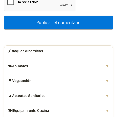
⚡
Bloques dinamicos
▾
🐄
Animales
▾
🌳
Vegetación
▾
🚽
Aparatos Sanitarios
▾
🍽
️ Equipamiento Cocina