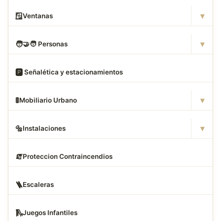
▾
🪟
Ventanas
▾
🧑
‍🤝‍🧑 Personas
🅿
️ Señalética y estacionamientos
▾
🚦
Mobiliario Urbano
▾
🔩
Instalaciones
🧯
Proteccion Contraincendios
🪜
Escaleras
🛝
Juegos Infantiles