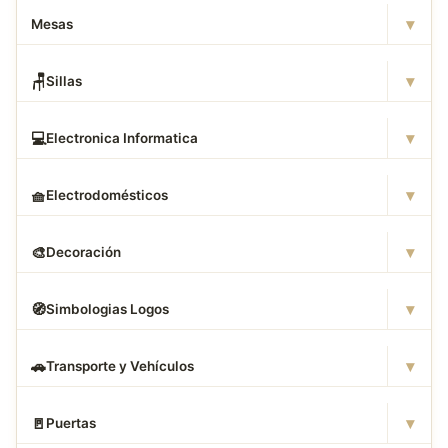
▾
Mesas
▾
🪑
Sillas
▾
💻
Electronica Informatica
▾
🧺
Electrodomésticos
▾
🎨
Decoración
▾
🧭
Simbologias Logos
▾
🚗
Transporte y Vehículos
▾
🚪
Puertas