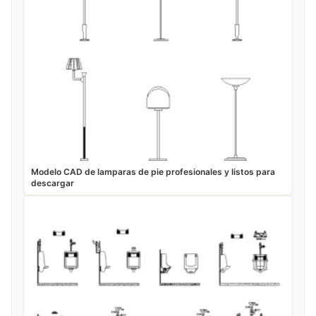
Modelo CAD de lamparas de pie profesionales y listos para
descargar