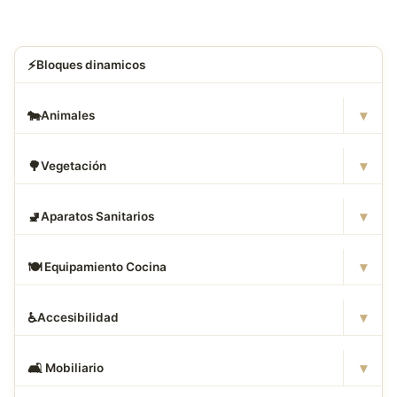
⚡
Bloques dinamicos
▾
🐄
Animales
▾
🌳
Vegetación
▾
🚽
Aparatos Sanitarios
▾
🍽
️ Equipamiento Cocina
▾
♿
Accesibilidad
▾
🛋
️ Mobiliario