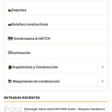
🏊
Deportes
🧱
Detalles constructivos
🗺
️ Sombreados & HATCH
💡
Iluminación
▾
🏠
Arquitectura y Construcción
▾
🏗
️ Maquinarias de construcción
ENTRADAS RECIENTES
Descargar Vacas AutoCAD DWG Gratis – Bloques Ganaderos