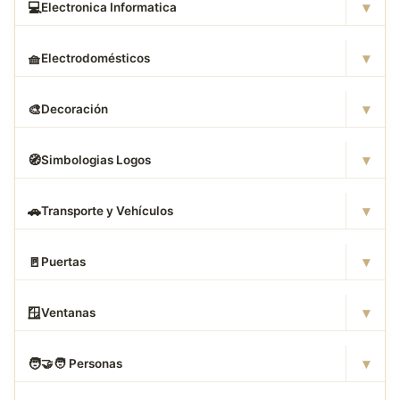
▾
💻
Electronica Informatica
▾
🧺
Electrodomésticos
▾
🎨
Decoración
▾
🧭
Simbologias Logos
▾
🚗
Transporte y Vehículos
▾
🚪
Puertas
▾
🪟
Ventanas
▾
🧑
‍🤝‍🧑 Personas