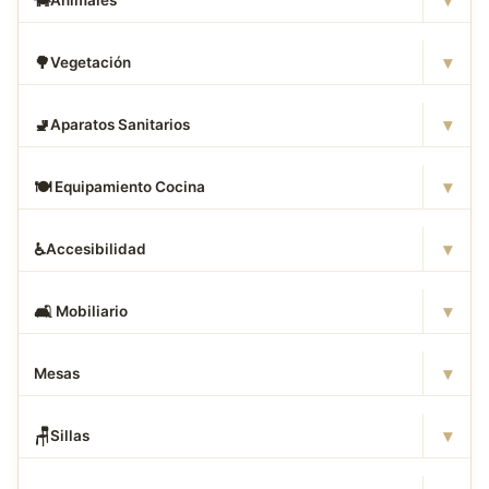
▾
🐄
Animales
▾
🌳
Vegetación
▾
🚽
Aparatos Sanitarios
▾
🍽
️ Equipamiento Cocina
▾
♿
Accesibilidad
▾
🛋
️ Mobiliario
▾
Mesas
▾
🪑
Sillas