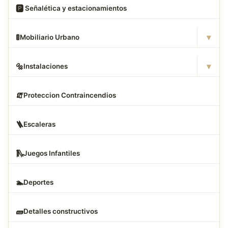
🅿
️ Señalética y estacionamientos
▾
🚦
Mobiliario Urbano
▾
🔩
Instalaciones
🧯
Proteccion Contraincendios
🪜
Escaleras
🛝
Juegos Infantiles
🏊
Deportes
🧱
Detalles constructivos