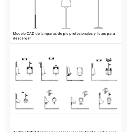
Modelo CAD de lamparas de pie profesionales y listos para
descargar