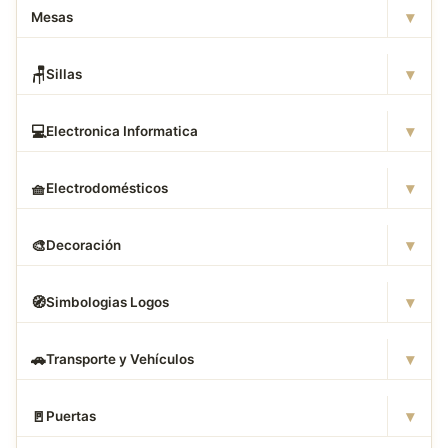
▾
Mesas
▾
🪑
Sillas
▾
💻
Electronica Informatica
▾
🧺
Electrodomésticos
▾
🎨
Decoración
▾
🧭
Simbologias Logos
▾
🚗
Transporte y Vehículos
▾
🚪
Puertas