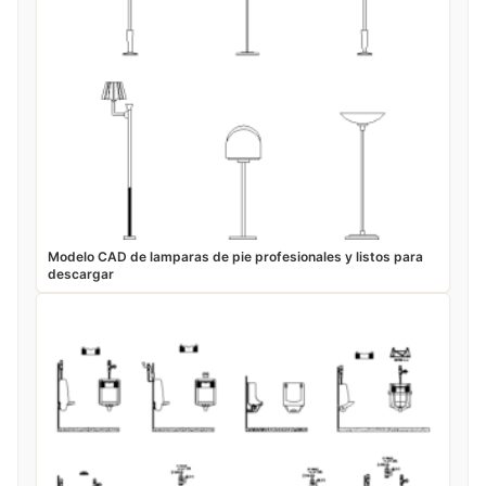
Modelo CAD de lamparas de pie profesionales y listos para
descargar