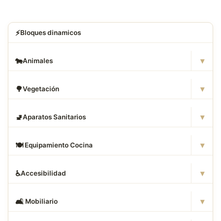
⚡
Bloques dinamicos
▾
🐄
Animales
▾
🌳
Vegetación
▾
🚽
Aparatos Sanitarios
▾
🍽
️ Equipamiento Cocina
▾
♿
Accesibilidad
▾
🛋
️ Mobiliario