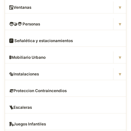
▾
🪟
Ventanas
▾
🧑
‍🤝‍🧑 Personas
🅿
️ Señalética y estacionamientos
▾
🚦
Mobiliario Urbano
▾
🔩
Instalaciones
🧯
Proteccion Contraincendios
🪜
Escaleras
🛝
Juegos Infantiles