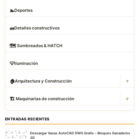
🏊
Deportes
🧱
Detalles constructivos
🗺
️ Sombreados & HATCH
💡
Iluminación
▾
🏠
Arquitectura y Construcción
▾
🏗
️ Maquinarias de construcción
ENTRADAS RECIENTES
Descargar Vacas AutoCAD DWG Gratis – Bloques Ganaderos
2D