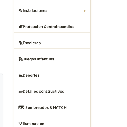
▾
🔩
Instalaciones
🧯
Proteccion Contraincendios
🪜
Escaleras
🛝
Juegos Infantiles
🏊
Deportes
🧱
Detalles constructivos
🗺
️ Sombreados & HATCH
💡
Iluminación