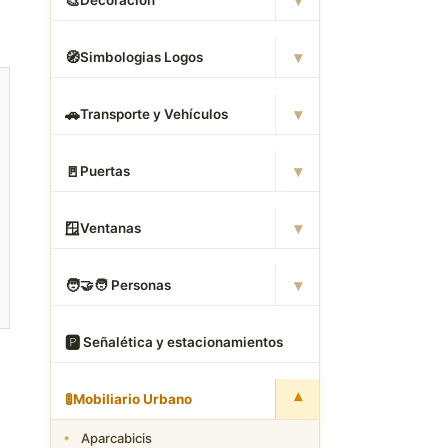
▾
🎨
Decoración
▾
🧭
Simbologias Logos
▾
🚗
Transporte y Vehículos
▾
🚪
Puertas
▾
🪟
Ventanas
▾
🧑
‍🤝‍🧑 Personas
🅿
️ Señalética y estacionamientos
▾
🚦
Mobiliario Urbano
Aparcabicis