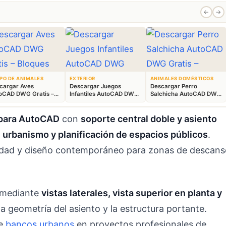
←
→
PO DE ANIMALES
EXTERIOR
ANIMALES DOMÉSTICOS
cargar Aves
Descargar Juegos
Descargar Perro
oCAD DWG Gratis –
Infantiles AutoCAD DWG
Salchicha AutoCAD DWG
ques Animales 2D
Gratis – Parque 2D
Gratis – Bloque 2D
 para AutoCAD
con
soporte central doble y asiento
e
urbanismo y planificación de espacios públicos
.
lidad y diseño contemporáneo para zonas de descans
 mediante
vistas laterales, vista superior en planta y
a geometría del asiento y la estructura portante.
de
bancos urbanos
en proyectos profesionales de