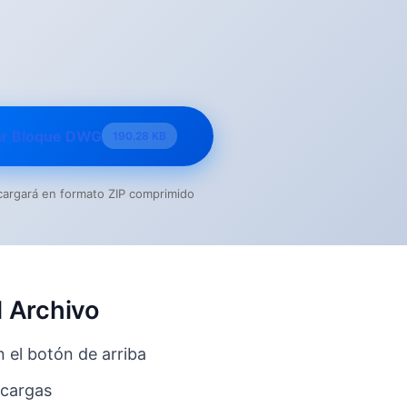
ar Bloque DWG
190.28 KB
escargará en formato ZIP comprimido
 Archivo
n el botón de arriba
scargas