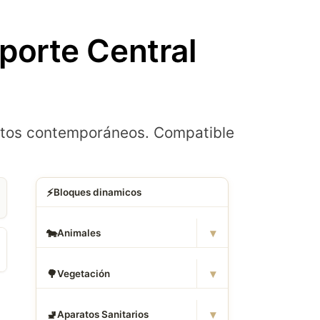
orte Central
yectos contemporáneos. Compatible
⚡
Bloques dinamicos
▾
🐄
Animales
▾
🌳
Vegetación
▾
🚽
Aparatos Sanitarios