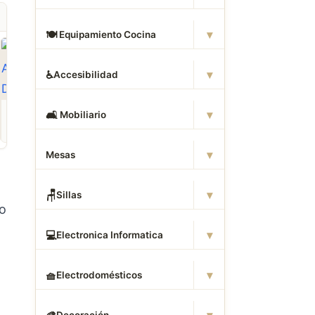
▾
🍽
️ Equipamiento Cocina
▾
♿
Accesibilidad
ROPA
CAMAS DWG
ANIMALES CAD
▾
🛋
️ Mobiliario
Descargar Abrigos
Descargar Dormitorios
Descargar Akita
AutoCAD DWG Gratis –
AutoCAD DWG Gratis –
AutoCAD DWG Gratis
Bloques 2D
Bloques 2D
Bloque 2D Canino
▾
Mesas
▾
🪑
Sillas
o
▾
💻
Electronica Informatica
▾
🧺
Electrodomésticos