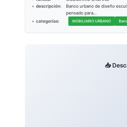
descripción:
Banco urbano de diseño escult
pensado para…
categorías:
MOBILIARIO URBANO
Banc
📥 Desc