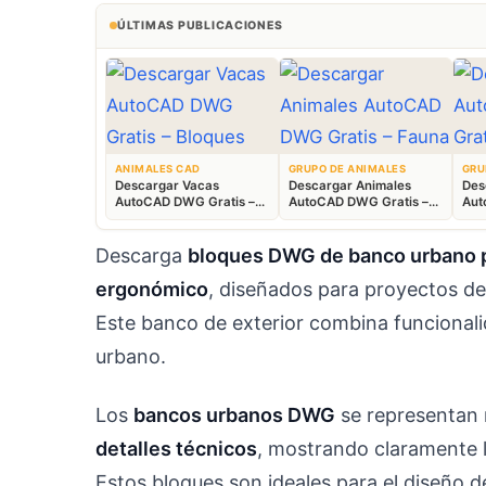
ÚLTIMAS PUBLICACIONES
ANIMALES CAD
GRUPO DE ANIMALES
GRU
Descargar Vacas
Descargar Animales
Des
AutoCAD DWG Gratis –
AutoCAD DWG Gratis –
Aut
Bloques Ganaderos 2D
Fauna 2D CAD
Blo
Descarga
bloques DWG de banco urbano
ergonómico
, diseñados para proyectos d
Este banco de exterior combina funciona
urbano.
Los
bancos urbanos DWG
se representan
detalles técnicos
, mostrando claramente l
Estos bloques son ideales para el diseño 