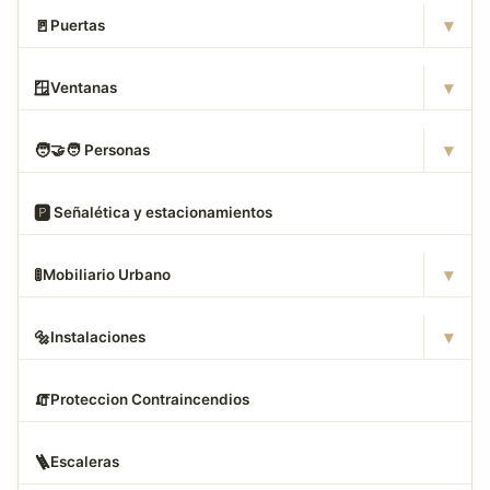
▾
🚪
Puertas
▾
🪟
Ventanas
▾
🧑
‍🤝‍🧑 Personas
🅿
️ Señalética y estacionamientos
▾
🚦
Mobiliario Urbano
▾
🔩
Instalaciones
🧯
Proteccion Contraincendios
🪜
Escaleras