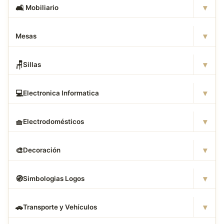
▾
🛋
️ Mobiliario
▾
Mesas
▾
🪑
Sillas
▾
💻
Electronica Informatica
▾
🧺
Electrodomésticos
▾
🎨
Decoración
▾
🧭
Simbologias Logos
▾
🚗
Transporte y Vehículos