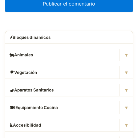
⚡
Bloques dinamicos
▾
🐄
Animales
▾
🌳
Vegetación
▾
🚽
Aparatos Sanitarios
▾
🍽
️ Equipamiento Cocina
▾
♿
Accesibilidad