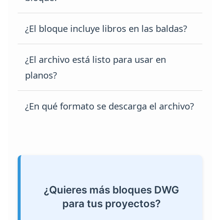
programas CAD compatibles.
Se adapta perfectamente a proyectos de
¿El bloque incluye libros en las baldas?
educación, bibliotecas, estudios,
oficinas y casas particulares.
Sí, los libros están representados en los
¿El archivo está listo para usar en
estantes, aportando mayor detalle
planos?
visual a los proyectos de interiorismo.
Sí, solo necesitas insertarlo en tu
¿En qué formato se descarga el archivo?
proyecto en AutoCAD para comenzar a
trabajar con él.
El archivo está en formato DWG y
comprimido en ZIP para facilitar su
descarga e integración en tus proyectos.
¿Quieres más bloques DWG
para tus proyectos?