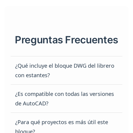
Preguntas Frecuentes
¿Qué incluye el bloque DWG del librero
con estantes?
Incluye la vista frontal del librero con
¿Es compatible con todas las versiones
estantes a diferentes alturas y libros en
de AutoCAD?
las baldas, ideal para planos
arquitectónicos.
Sí, el bloque DWG se puede abrir en
¿Para qué proyectos es más útil este
distintas versiones de AutoCAD y otros
bloque?