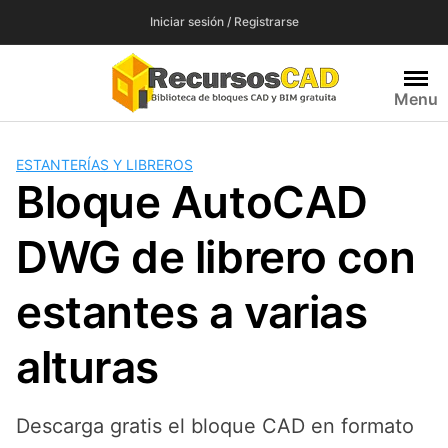
Saltar
Iniciar sesión / Registrarse
al
contenido
Menu
ESTANTERÍAS Y LIBREROS
Bloque AutoCAD
DWG de librero con
estantes a varias
alturas
Descarga gratis el bloque CAD en formato