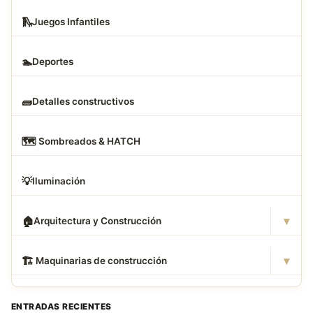
🛝
Juegos Infantiles
🏊
Deportes
🧱
Detalles constructivos
🗺
️ Sombreados & HATCH
💡
Iluminación
▾
🏠
Arquitectura y Construcción
▾
🏗
️ Maquinarias de construcción
ENTRADAS RECIENTES