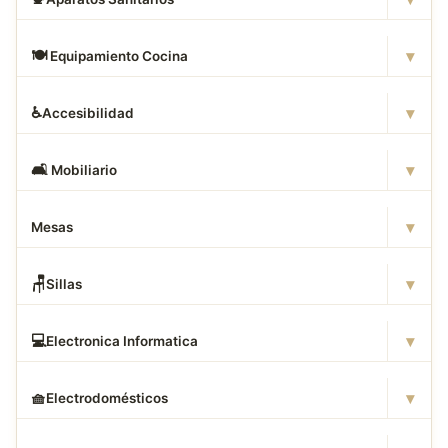
▾
🍽
️ Equipamiento Cocina
▾
♿
Accesibilidad
▾
🛋
️ Mobiliario
▾
Mesas
▾
🪑
Sillas
▾
💻
Electronica Informatica
▾
🧺
Electrodomésticos