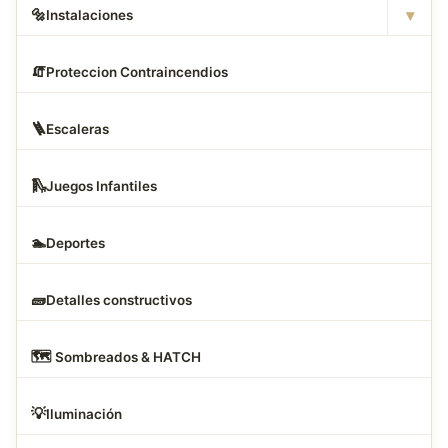
▾
🔩
Instalaciones
🧯
Proteccion Contraincendios
🪜
Escaleras
🛝
Juegos Infantiles
🏊
Deportes
🧱
Detalles constructivos
🗺
️ Sombreados & HATCH
💡
Iluminación