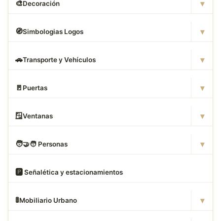
▾
🎨
Decoración
▾
🧭
Simbologias Logos
▾
🚗
Transporte y Vehículos
▾
🚪
Puertas
▾
🪟
Ventanas
▾
🧑
‍🤝‍🧑 Personas
🅿
️ Señalética y estacionamientos
▾
🚦
Mobiliario Urbano