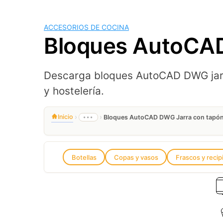
ACCESORIOS DE COCINA
Bloques AutoCAD
Descarga bloques AutoCAD DWG jarra
y hostelería.
›
›
Inicio
•••
Bloques AutoCAD DWG Jarra con tapó
Botellas
Copas y vasos
Frascos y recip