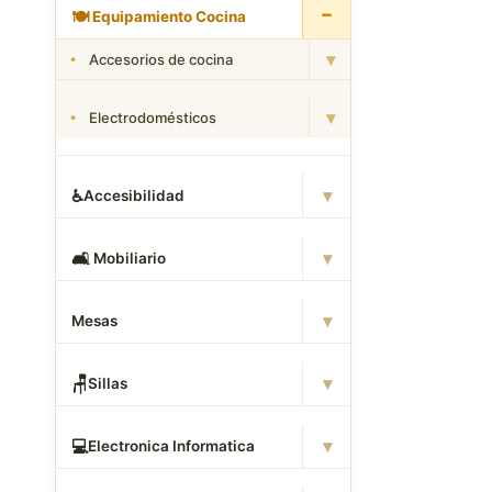
−
🍽
️ Equipamiento Cocina
▾
Accesorios de cocina
▾
Electrodomésticos
▾
♿
Accesibilidad
▾
🛋
️ Mobiliario
▾
Mesas
▾
🪑
Sillas
▾
💻
Electronica Informatica