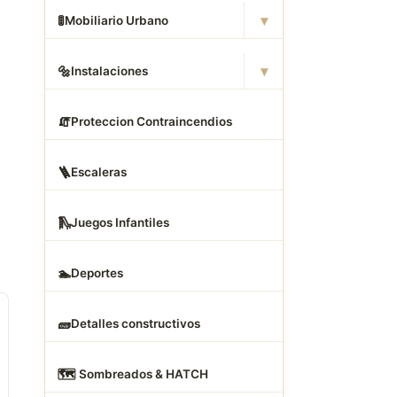
▾
🚦
Mobiliario Urbano
▾
🔩
Instalaciones
🧯
Proteccion Contraincendios
🪜
Escaleras
🛝
Juegos Infantiles
🏊
Deportes
🧱
Detalles constructivos
🗺
️ Sombreados & HATCH