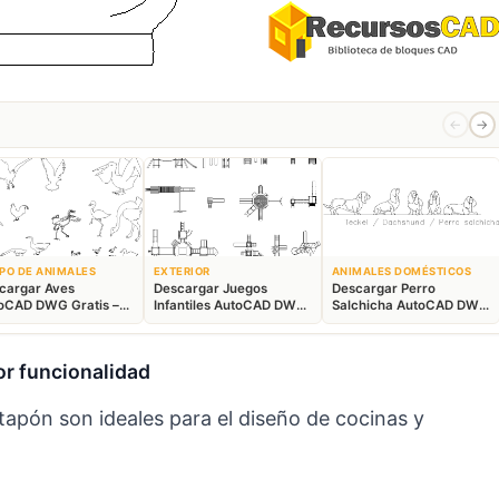
←
→
PO DE ANIMALES
EXTERIOR
ANIMALES DOMÉSTICOS
cargar Aves
Descargar Juegos
Descargar Perro
oCAD DWG Gratis –
Infantiles AutoCAD DWG
Salchicha AutoCAD DWG
ques Animales 2D
Gratis – Parque 2D
Gratis – Bloque 2D
r funcionalidad
tapón son ideales para el diseño de cocinas y