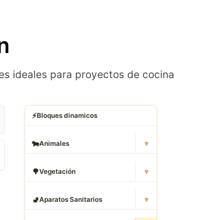
n
s ideales para proyectos de cocina
⚡
Bloques dinamicos
▾
🐄
Animales
▾
🌳
Vegetación
▾
🚽
Aparatos Sanitarios