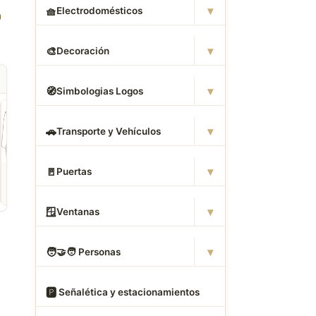
▾
🧺
Electrodomésticos
▾
🎨
Decoración
▾
🧭
Simbologias Logos
▾
🚗
Transporte y Vehículos
▾
🚪
Puertas
ROPA
CAMAS DWG
ANIMALES CAD
Descargar Abrigos
Descargar Dormitorios
Descargar Akita
AutoCAD DWG Gratis –
AutoCAD DWG Gratis –
AutoCAD DWG Gratis
Bloques 2D
Bloques 2D
Bloque 2D Canino
▾
🪟
Ventanas
▾
🧑
‍🤝‍🧑 Personas
🅿
️ Señalética y estacionamientos