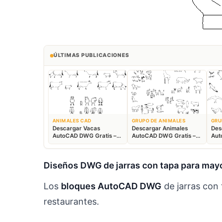
ÚLTIMAS PUBLICACIONES
ANIMALES CAD
GRUPO DE ANIMALES
GRU
Descargar Vacas
Descargar Animales
Des
AutoCAD DWG Gratis –
AutoCAD DWG Gratis –
Aut
Bloques Ganaderos 2D
Fauna 2D CAD
Blo
Diseños DWG de jarras con tapa para mayo
Los
bloques AutoCAD DWG
de jarras con 
restaurantes.