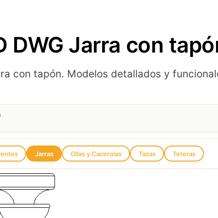
 DWG Jarra con tapó
 con tapón. Modelos detallados y funcionale
n
ientes
Jarras
Ollas y Cacerolas
Tazas
Teteras