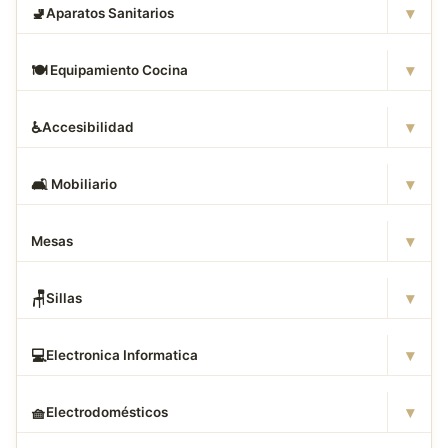
▾
🚽
Aparatos Sanitarios
▾
🍽
️ Equipamiento Cocina
▾
♿
Accesibilidad
▾
🛋
️ Mobiliario
▾
Mesas
▾
🪑
Sillas
▾
💻
Electronica Informatica
▾
🧺
Electrodomésticos