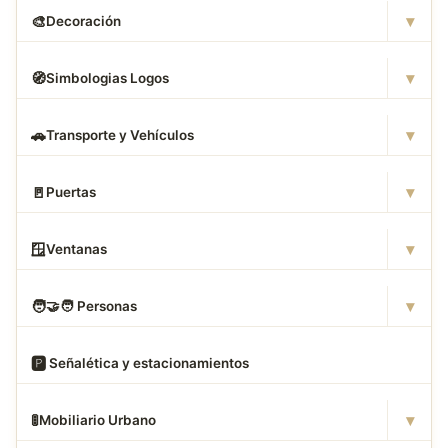
▾
🎨
Decoración
▾
🧭
Simbologias Logos
▾
🚗
Transporte y Vehículos
▾
🚪
Puertas
▾
🪟
Ventanas
▾
🧑
‍🤝‍🧑 Personas
🅿
️ Señalética y estacionamientos
▾
🚦
Mobiliario Urbano