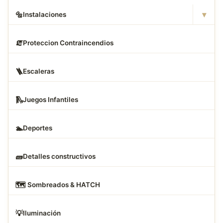
▾
🔩
Instalaciones
🧯
Proteccion Contraincendios
🪜
Escaleras
🛝
Juegos Infantiles
🏊
Deportes
🧱
Detalles constructivos
🗺
️ Sombreados & HATCH
💡
Iluminación