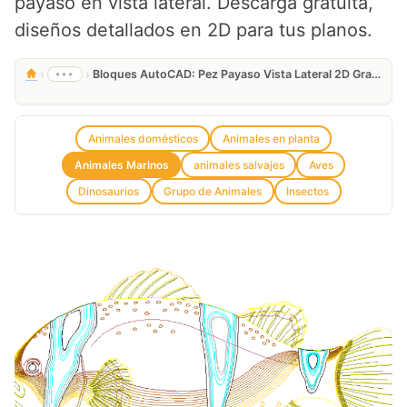
payaso en vista lateral. Descarga gratuita,
diseños detallados en 2D para tus planos.
›
›
•••
Bloques AutoCAD: Pez Payaso Vista Lateral 2D Gratis
Animales domésticos
Animales en planta
Animales Marinos
animales salvajes
Aves
Dinosaurios
Grupo de Animales
Insectos