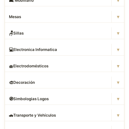
▾
🛋
️ Mobiliario
▾
Mesas
▾
🪑
Sillas
▾
💻
Electronica Informatica
▾
🧺
Electrodomésticos
▾
🎨
Decoración
▾
🧭
Simbologias Logos
▾
🚗
Transporte y Vehículos