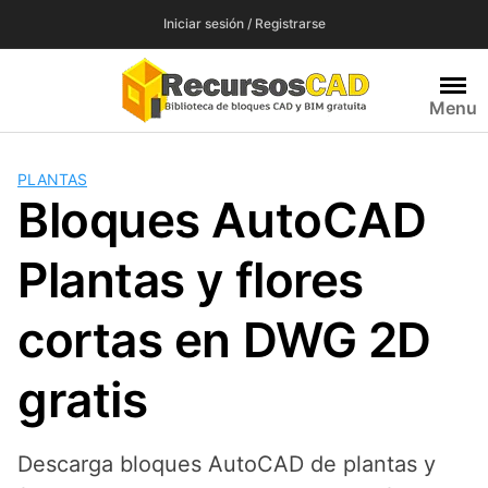
Saltar
Iniciar sesión / Registrarse
al
contenido
Menu
PLANTAS
Bloques AutoCAD
Plantas y flores
cortas en DWG 2D
gratis
Descarga bloques AutoCAD de plantas y