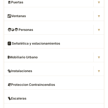
▾
🚪
Puertas
▾
🪟
Ventanas
▾
🧑
‍🤝‍🧑 Personas
🅿
️ Señalética y estacionamientos
▾
🚦
Mobiliario Urbano
▾
🔩
Instalaciones
🧯
Proteccion Contraincendios
🪜
Escaleras