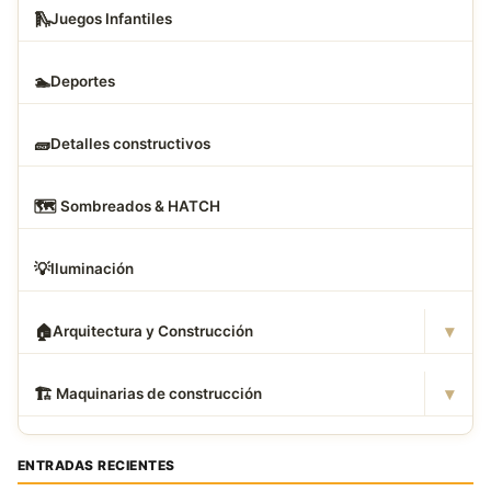
🛝
Juegos Infantiles
🏊
Deportes
🧱
Detalles constructivos
🗺
️ Sombreados & HATCH
💡
Iluminación
▾
🏠
Arquitectura y Construcción
▾
🏗
️ Maquinarias de construcción
ENTRADAS RECIENTES