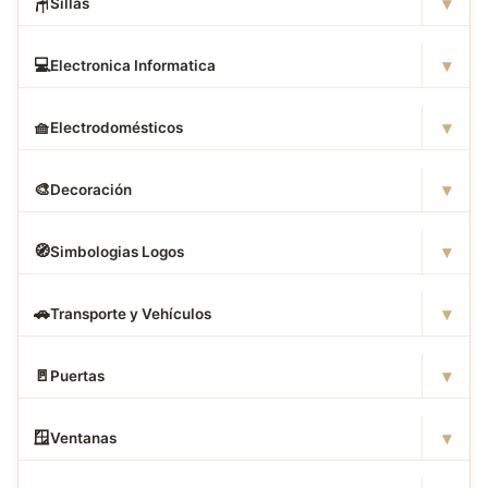
▾
🪑
Sillas
▾
💻
Electronica Informatica
▾
🧺
Electrodomésticos
▾
🎨
Decoración
▾
🧭
Simbologias Logos
▾
🚗
Transporte y Vehículos
▾
🚪
Puertas
▾
🪟
Ventanas