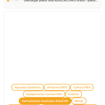
›
›
•••
Descargar piano cola AutoCAD DWG Gratis – plano 2D
Aparatos Sanitarios
Armarios DWG
Camas DWG
Equipamiento Cocina DWG
Exterior
Instrumentos musicales AutoCAD
Mesas