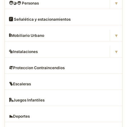
▾
🧑
‍🤝‍🧑 Personas
🅿
️ Señalética y estacionamientos
▾
🚦
Mobiliario Urbano
▾
🔩
Instalaciones
🧯
Proteccion Contraincendios
🪜
Escaleras
🛝
Juegos Infantiles
🏊
Deportes