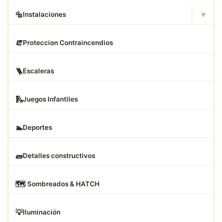
▾
🔩
Instalaciones
🧯
Proteccion Contraincendios
🪜
Escaleras
🛝
Juegos Infantiles
🏊
Deportes
🧱
Detalles constructivos
🗺
️ Sombreados & HATCH
💡
Iluminación