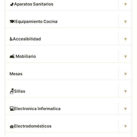
▾
🚽
Aparatos Sanitarios
▾
🍽
️ Equipamiento Cocina
▾
♿
Accesibilidad
▾
🛋
️ Mobiliario
▾
Mesas
▾
🪑
Sillas
▾
💻
Electronica Informatica
▾
🧺
Electrodomésticos