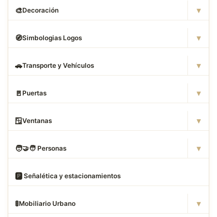
▾
🎨
Decoración
▾
🧭
Simbologias Logos
▾
🚗
Transporte y Vehículos
▾
🚪
Puertas
▾
🪟
Ventanas
▾
🧑
‍🤝‍🧑 Personas
🅿
️ Señalética y estacionamientos
▾
🚦
Mobiliario Urbano