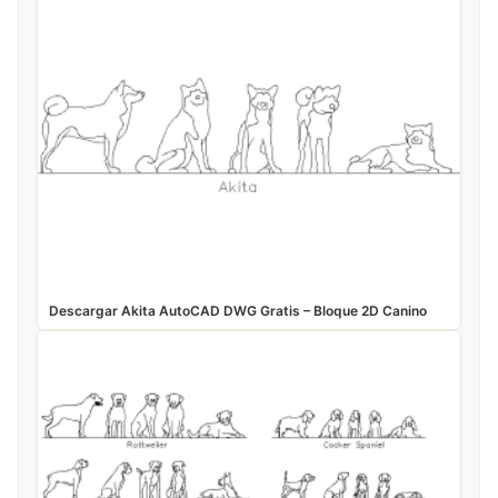
Descargar Akita AutoCAD DWG Gratis – Bloque 2D Canino