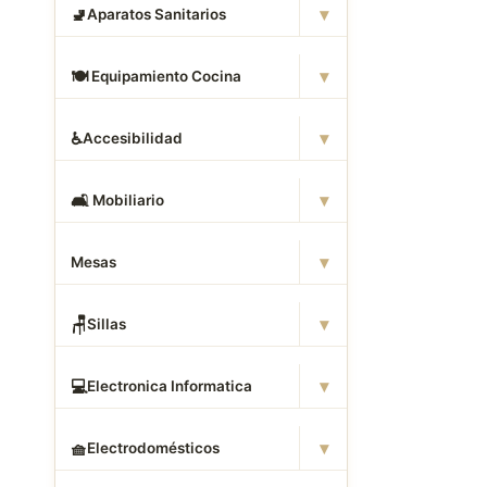
▾
🚽
Aparatos Sanitarios
▾
🍽
️ Equipamiento Cocina
▾
♿
Accesibilidad
▾
🛋
️ Mobiliario
▾
Mesas
▾
🪑
Sillas
▾
💻
Electronica Informatica
▾
🧺
Electrodomésticos