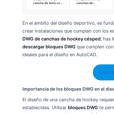
cancha de tenis con
canchas de
instalaciones
básquetbol NBA
eléctricas y detalles
15.2×28.7 m en
para AutoCAD
planta gratis para
AutoCAD 2D
En el ámbito del diseño deportivo, es fun
crear instalaciones que cumplan con los e
DWG de canchas de hockey césped
, has 
descargar bloques DWG
que cumplen con 
ideales para el diseño en AutoCAD.
Desca
Importancia de los bloques DWG en el di
El diseño de una cancha de hockey requier
establecidas. Utilizar
bloques DWG
te perm