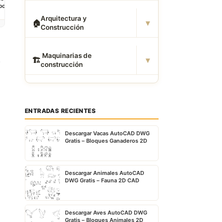
bol
campo o canchas de
baloncesto para
Arquitectura y
 FIFA
AutoCAD 2D
▾
🏠
Construcción
00
️ Maquinarias de
▾
s
🏗
construcción
ENTRADAS RECIENTES
Descargar Vacas AutoCAD DWG
Gratis – Bloques Ganaderos 2D
Descargar Animales AutoCAD
DWG Gratis – Fauna 2D CAD
Descargar Aves AutoCAD DWG
Gratis – Bloques Animales 2D