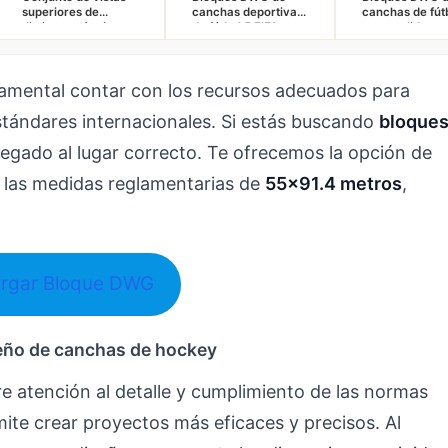
superiores de
canchas deportivas
canchas de fút
distintas máquinas
de fútbol 5 FIFA
con medidas
de gimnasio DWG
internacional
internacionales
gratis
25x42m para
mínimas 64×1
AutoCAD gratis
para AutoCAD
damental contar con los recursos adecuados para
stándares internacionales. Si estás buscando
bloque
llegado al lugar correcto. Te ofrecemos la opción de
las medidas reglamentarias de
55×91.4 metros
,
rgar Bloque DWG
seño de canchas de hockey
e atención al detalle y cumplimiento de las normas
ite crear proyectos más eficaces y precisos. Al