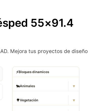
ésped 55×91.4
D. Mejora tus proyectos de diseño
⚡
Bloques dinamicos
▾
🐄
Animales
▾
🌳
Vegetación