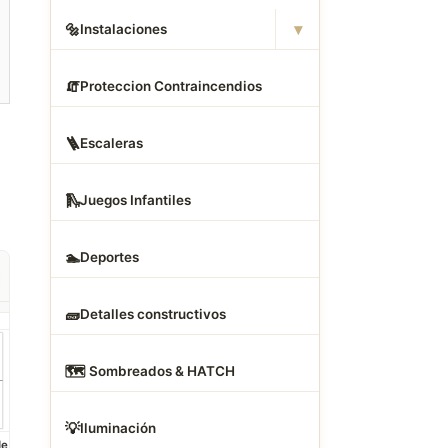
▾
🔩
Instalaciones
🧯
Proteccion Contraincendios
🪜
Escaleras
🛝
Juegos Infantiles
🏊
Deportes
🧱
Detalles constructivos
🗺
️ Sombreados & HATCH
💡
Iluminación
de
Bloques DWG de