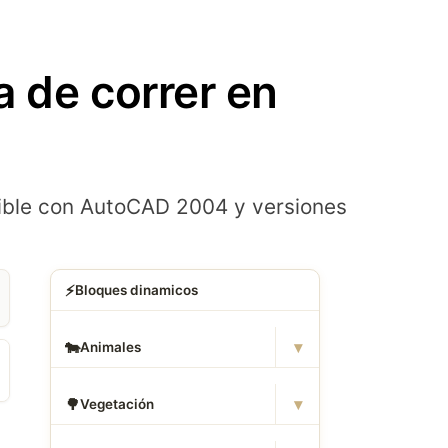
 de correr en
ible con AutoCAD 2004 y versiones
⚡
Bloques dinamicos
▾
🐄
Animales
▾
🌳
Vegetación