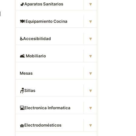
▾
🚽
Aparatos Sanitarios
▾
🍽
️ Equipamiento Cocina
▾
♿
Accesibilidad
▾
🛋
️ Mobiliario
▾
Mesas
▾
🪑
Sillas
▾
💻
Electronica Informatica
▾
🧺
Electrodomésticos