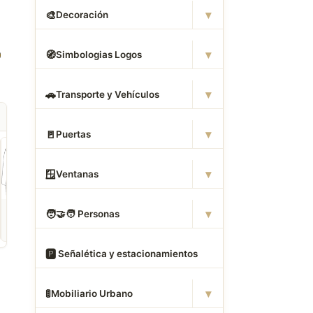
▾
🎨
Decoración
▾
🧭
Simbologias Logos
▾
🚗
Transporte y Vehículos
▾
🚪
Puertas
▾
🪟
Ventanas
ROPA
CAMAS DWG
ANIMALES CAD
▾
🧑
‍🤝‍🧑 Personas
Descargar Abrigos
Descargar Dormitorios
Descargar Akita
AutoCAD DWG Gratis –
AutoCAD DWG Gratis –
AutoCAD DWG Gratis
Bloques 2D
Bloques 2D
Bloque 2D Canino
🅿
️ Señalética y estacionamientos
▾
🚦
Mobiliario Urbano