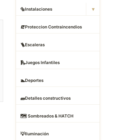
▾
🔩
Instalaciones
🧯
Proteccion Contraincendios
🪜
Escaleras
🛝
Juegos Infantiles
🏊
Deportes
🧱
Detalles constructivos
🗺
️ Sombreados & HATCH
💡
Iluminación