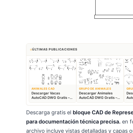
ÚLTIMAS PUBLICACIONES
ANIMALES CAD
GRUPO DE ANIMALES
GRU
Descargar Vacas
Descargar Animales
Des
AutoCAD DWG Gratis –
AutoCAD DWG Gratis –
Aut
Bloques Ganaderos 2D
Fauna 2D CAD
Blo
Descarga gratis el
bloque CAD de Represen
para documentación técnica precisa.
en f
archivo incluye vistas detalladas y capa