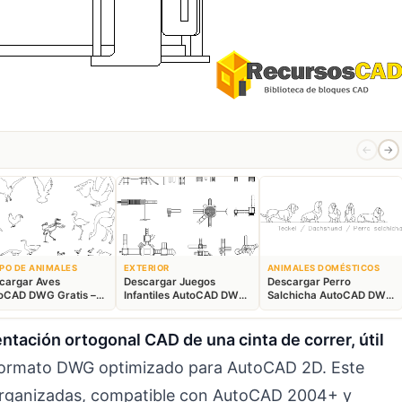
←
→
PO DE ANIMALES
EXTERIOR
ANIMALES DOMÉSTICOS
cargar Aves
Descargar Juegos
Descargar Perro
oCAD DWG Gratis –
Infantiles AutoCAD DWG
Salchicha AutoCAD DWG
ques Animales 2D
Gratis – Parque 2D
Gratis – Bloque 2D
tación ortogonal CAD de una cinta de correr, útil
ormato DWG optimizado para AutoCAD 2D. Este
s organizadas, compatible con AutoCAD 2004+ y