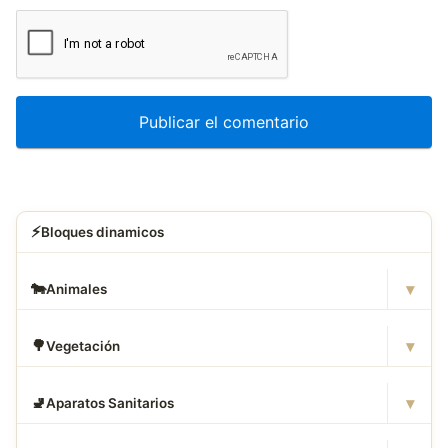
⚡
Bloques dinamicos
▾
🐄
Animales
▾
🌳
Vegetación
▾
🚽
Aparatos Sanitarios