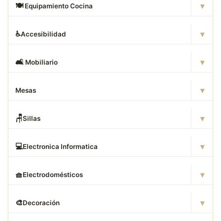
▾
🍽
️ Equipamiento Cocina
▾
♿
Accesibilidad
▾
🛋
️ Mobiliario
▾
Mesas
▾
🪑
Sillas
▾
💻
Electronica Informatica
▾
🧺
Electrodomésticos
▾
🎨
Decoración