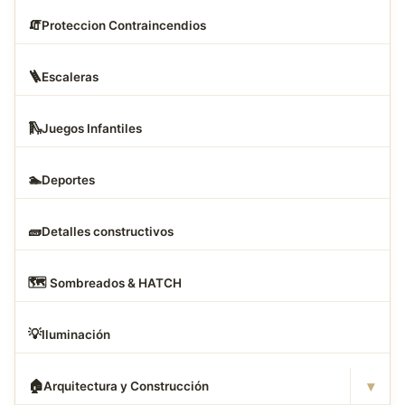
🧯
Proteccion Contraincendios
🪜
Escaleras
🛝
Juegos Infantiles
🏊
Deportes
🧱
Detalles constructivos
🗺
️ Sombreados & HATCH
💡
Iluminación
▾
🏠
Arquitectura y Construcción