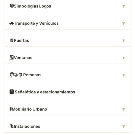
▾
🧭
Simbologias Logos
▾
🚗
Transporte y Vehículos
▾
🚪
Puertas
▾
🪟
Ventanas
▾
🧑
‍🤝‍🧑 Personas
🅿
️ Señalética y estacionamientos
▾
🚦
Mobiliario Urbano
▾
🔩
Instalaciones