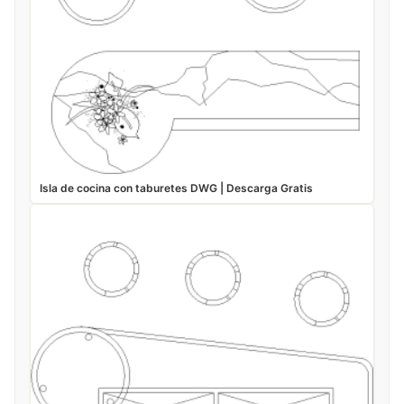
Isla de cocina con taburetes DWG | Descarga Gratis