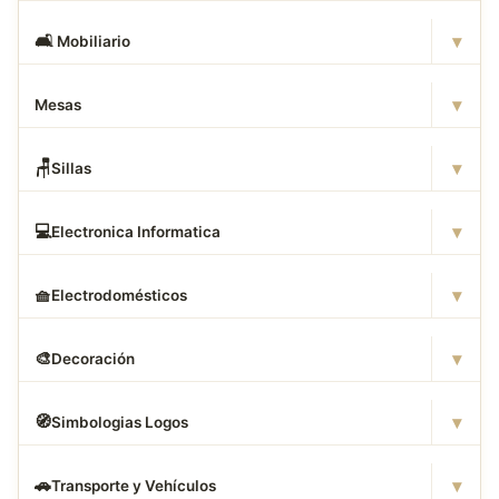
▾
🛋
️ Mobiliario
▾
Mesas
▾
🪑
Sillas
▾
💻
Electronica Informatica
▾
🧺
Electrodomésticos
▾
🎨
Decoración
▾
🧭
Simbologias Logos
▾
🚗
Transporte y Vehículos