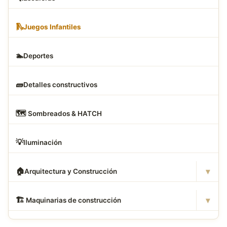
🛝
Juegos Infantiles
🏊
Deportes
🧱
Detalles constructivos
🗺
️ Sombreados & HATCH
💡
Iluminación
▾
🏠
Arquitectura y Construcción
▾
🏗
️ Maquinarias de construcción