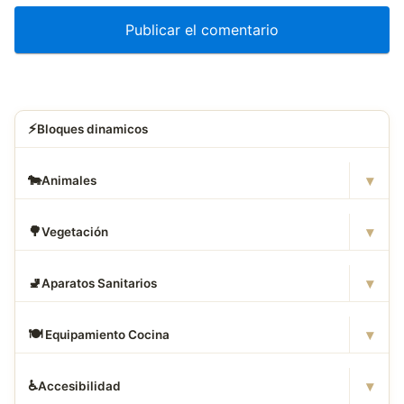
⚡
Bloques dinamicos
▾
🐄
Animales
▾
🌳
Vegetación
▾
🚽
Aparatos Sanitarios
▾
🍽
️ Equipamiento Cocina
▾
♿
Accesibilidad