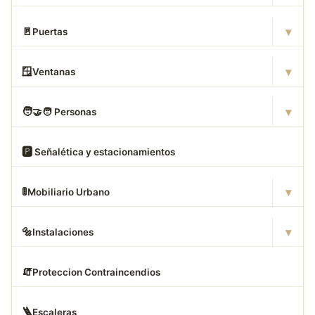
▾
🚪
Puertas
▾
🪟
Ventanas
▾
🧑
‍🤝‍🧑 Personas
🅿
️ Señalética y estacionamientos
▾
🚦
Mobiliario Urbano
▾
🔩
Instalaciones
🧯
Proteccion Contraincendios
🪜
Escaleras