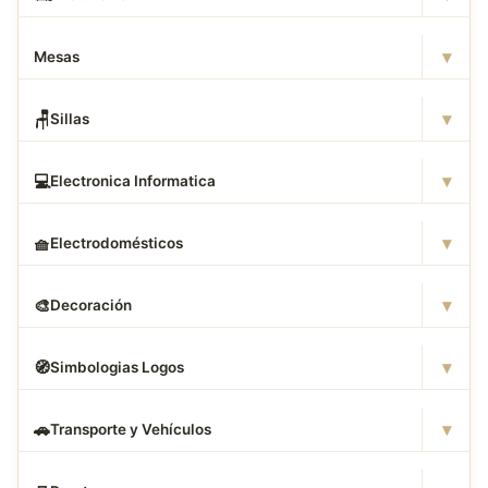
▾
Mesas
▾
🪑
Sillas
▾
💻
Electronica Informatica
▾
🧺
Electrodomésticos
▾
🎨
Decoración
▾
🧭
Simbologias Logos
▾
🚗
Transporte y Vehículos