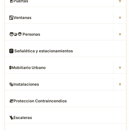
▾
🚪
Puertas
▾
🪟
Ventanas
▾
🧑
‍🤝‍🧑 Personas
🅿
️ Señalética y estacionamientos
▾
🚦
Mobiliario Urbano
▾
🔩
Instalaciones
🧯
Proteccion Contraincendios
🪜
Escaleras