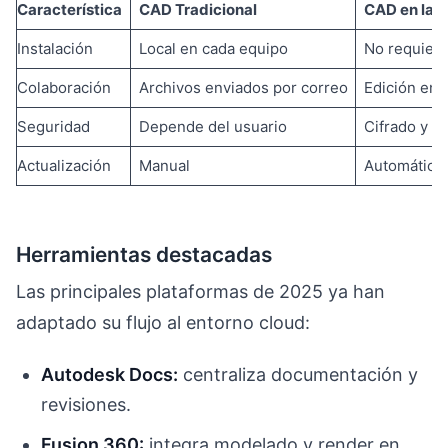
Característica
CAD Tradicional
CAD en la 
Instalación
Local en cada equipo
No requiere
Colaboración
Archivos enviados por correo
Edición en 
Seguridad
Depende del usuario
Cifrado y b
Actualización
Manual
Automática 
Herramientas destacadas
Las principales plataformas de 2025 ya han
adaptado su flujo al entorno cloud:
Autodesk Docs:
centraliza documentación y
revisiones.
Fusion 360:
integra modelado y render en