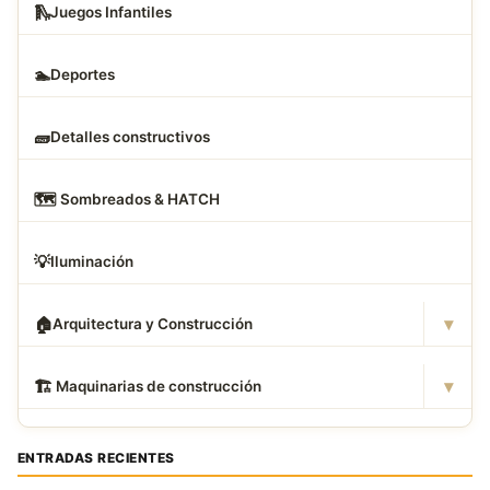
🛝
Juegos Infantiles
🏊
Deportes
🧱
Detalles constructivos
🗺
️ Sombreados & HATCH
💡
Iluminación
▾
🏠
Arquitectura y Construcción
▾
🏗
️ Maquinarias de construcción
ENTRADAS RECIENTES