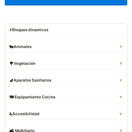
⚡
Bloques dinamicos
▾
🐄
Animales
▾
🌳
Vegetación
▾
🚽
Aparatos Sanitarios
▾
🍽
️ Equipamiento Cocina
▾
♿
Accesibilidad
▾
🛋
️ Mobiliario