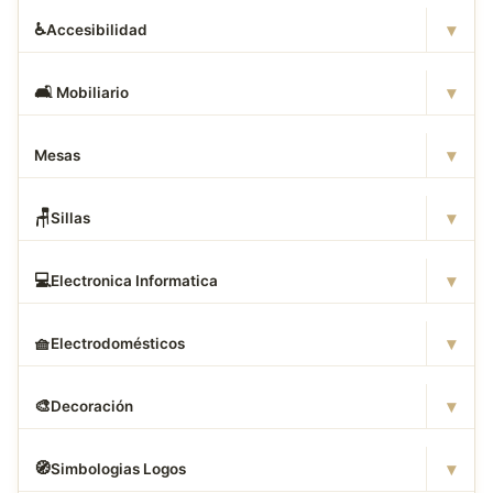
▾
♿
Accesibilidad
▾
🛋
️ Mobiliario
▾
Mesas
▾
🪑
Sillas
▾
💻
Electronica Informatica
▾
🧺
Electrodomésticos
▾
🎨
Decoración
▾
🧭
Simbologias Logos