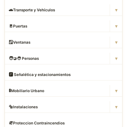
▾
🚗
Transporte y Vehículos
▾
🚪
Puertas
▾
🪟
Ventanas
▾
🧑
‍🤝‍🧑 Personas
🅿
️ Señalética y estacionamientos
▾
🚦
Mobiliario Urbano
▾
🔩
Instalaciones
🧯
Proteccion Contraincendios