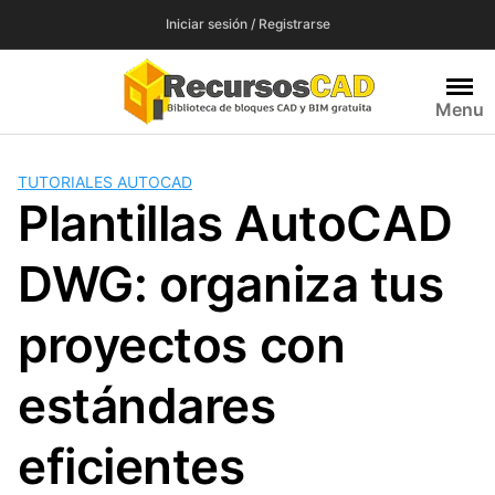
Saltar
Iniciar sesión / Registrarse
al
contenido
Menu
TUTORIALES AUTOCAD
Plantillas AutoCAD
DWG: organiza tus
proyectos con
estándares
eficientes