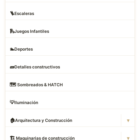
🪜
Escaleras
🛝
Juegos Infantiles
🏊
Deportes
🧱
Detalles constructivos
🗺
️ Sombreados & HATCH
💡
Iluminación
▾
🏠
Arquitectura y Construcción
▾
🏗
️ Maquinarias de construcción