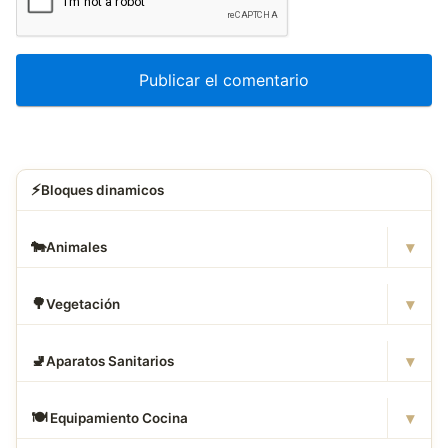
⚡
Bloques dinamicos
▾
🐄
Animales
▾
🌳
Vegetación
▾
🚽
Aparatos Sanitarios
▾
🍽
️ Equipamiento Cocina