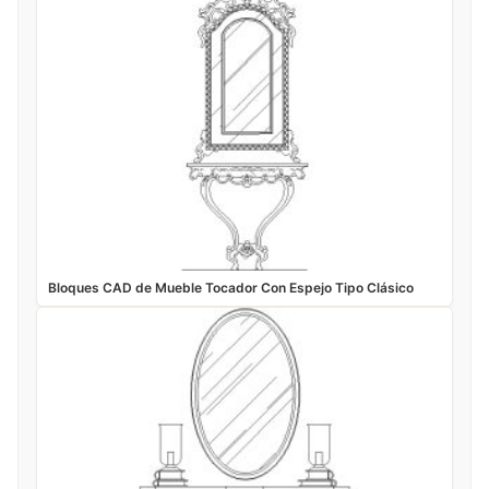
Bloques CAD de Mueble Tocador Con Espejo Tipo Clásico