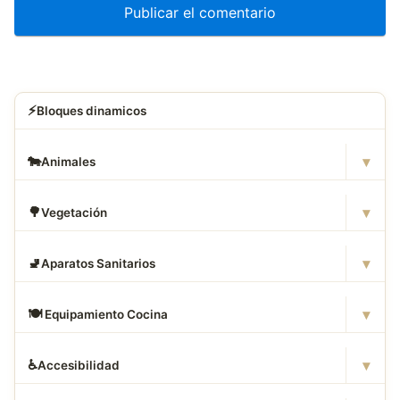
⚡
Bloques dinamicos
▾
🐄
Animales
▾
🌳
Vegetación
▾
🚽
Aparatos Sanitarios
▾
🍽
️ Equipamiento Cocina
▾
♿
Accesibilidad