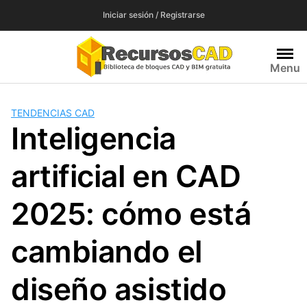
Saltar
Iniciar sesión / Registrarse
al
contenido
Menu
TENDENCIAS CAD
Inteligencia
artificial en CAD
2025: cómo está
cambiando el
diseño asistido