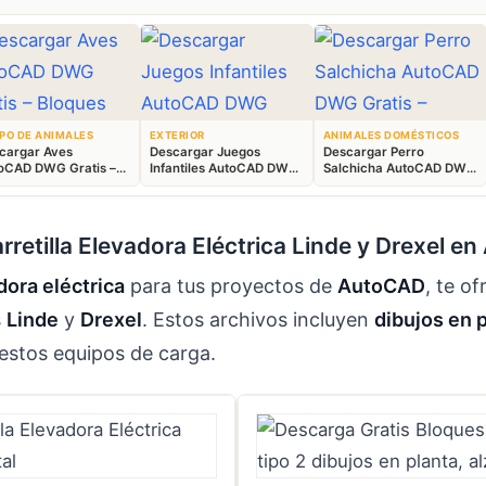
PO DE ANIMALES
EXTERIOR
ANIMALES DOMÉSTICOS
cargar Aves
Descargar Juegos
Descargar Perro
oCAD DWG Gratis –
Infantiles AutoCAD DWG
Salchicha AutoCAD DWG
ques Animales 2D
Gratis – Parque 2D
Gratis – Bloque 2D
retilla Elevadora Eléctrica Linde y Drexel e
dora eléctrica
para tus proyectos de
AutoCAD
, te o
s
Linde
y
Drexel
. Estos archivos incluyen
dibujos en 
 estos equipos de carga.