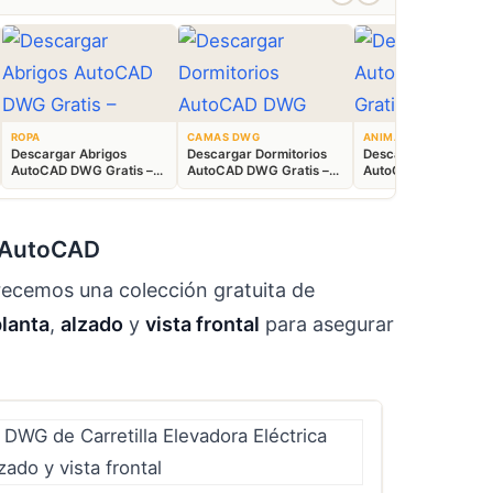
ROPA
CAMAS DWG
ANIMALES CAD
Descargar Abrigos
Descargar Dormitorios
Descargar Akita
AutoCAD DWG Gratis –
AutoCAD DWG Gratis –
AutoCAD DWG Gratis
Bloques 2D
Bloques 2D
Bloque 2D Canino
n AutoCAD
frecemos una colección gratuita de
planta
,
alzado
y
vista frontal
para asegurar