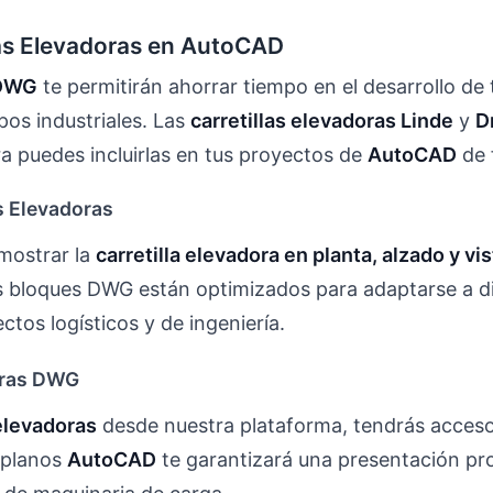
llas Elevadoras en AutoCAD
 DWG
te permitirán ahorrar tiempo en el desarrollo de 
os industriales. Las
carretillas elevadoras Linde
y
D
a puedes incluirlas en tus proyectos de
AutoCAD
de 
s Elevadoras
mostrar la
carretilla elevadora en planta, alzado y vis
s bloques DWG están optimizados para adaptarse a di
tos logísticos y de ingeniería.
doras DWG
 elevadoras
desde nuestra plataforma, tendrás acceso 
s planos
AutoCAD
te garantizará una presentación prof