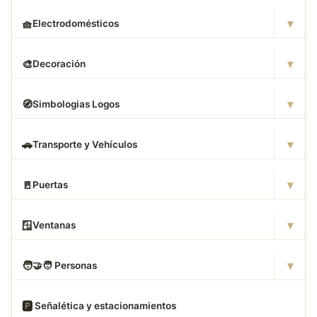
▾
🧺
Electrodomésticos
▾
🎨
Decoración
▾
🧭
Simbologias Logos
▾
🚗
Transporte y Vehículos
▾
🚪
Puertas
▾
🪟
Ventanas
▾
🧑
‍🤝‍🧑 Personas
🅿
️ Señalética y estacionamientos