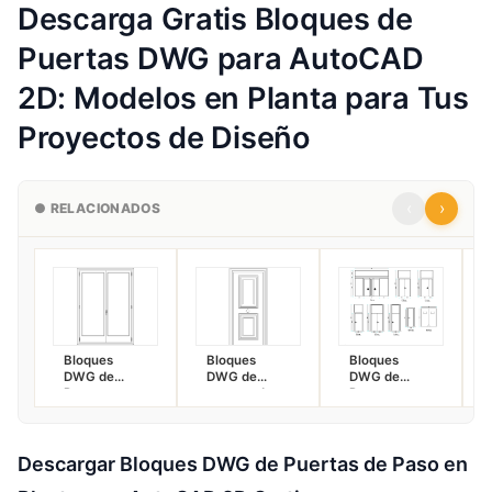
Descarga Gratis Bloques de
Puertas DWG para AutoCAD
2D: Modelos en Planta para Tus
Proyectos de Diseño
‹
›
● RELACIONADOS
Bloques
Bloques
Bloques
DWG de
DWG de
DWG de
Puertas
puertas de
Puertas para
Balconeras:
entrada en
AutoCAD 2D
Vista Frontal
medidas de
Gratis |
y Alzado
62 cm, 72 cm
Interiores,
para
y 82 cm en
Exteriores,
Descargar Bloques DWG de Puertas de Paso en
AutoCAD 2D
Alzado y
Acristaladas