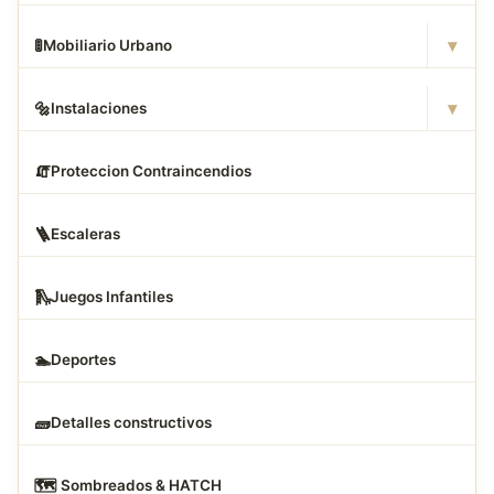
▾
🚦
Mobiliario Urbano
▾
🔩
Instalaciones
🧯
Proteccion Contraincendios
🪜
Escaleras
🛝
Juegos Infantiles
🏊
Deportes
🧱
Detalles constructivos
🗺
️ Sombreados & HATCH