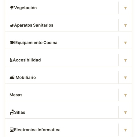
▾
🌳
Vegetación
▾
🚽
Aparatos Sanitarios
▾
🍽
️ Equipamiento Cocina
▾
♿
Accesibilidad
▾
🛋
️ Mobiliario
▾
Mesas
▾
🪑
Sillas
▾
💻
Electronica Informatica