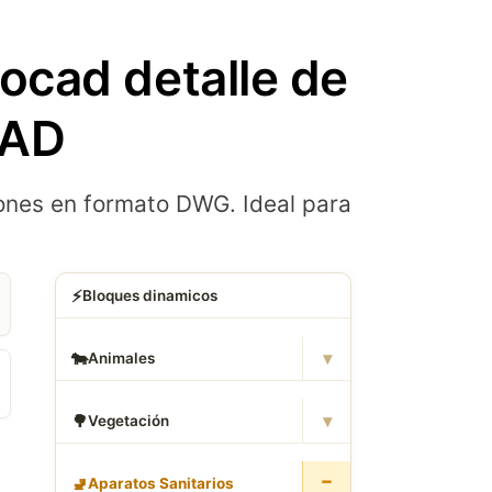
ocad detalle de
CAD
ones en formato DWG. Ideal para
⚡
Bloques dinamicos
▾
🐄
Animales
▾
🌳
Vegetación
−
🚽
Aparatos Sanitarios