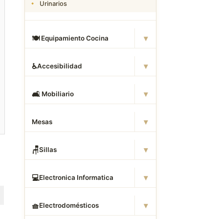
Urinarios
▾
🍽
️ Equipamiento Cocina
▾
♿
Accesibilidad
▾
🛋
️ Mobiliario
▾
Mesas
▾
🪑
Sillas
▾
💻
Electronica Informatica
▾
🧺
Electrodomésticos