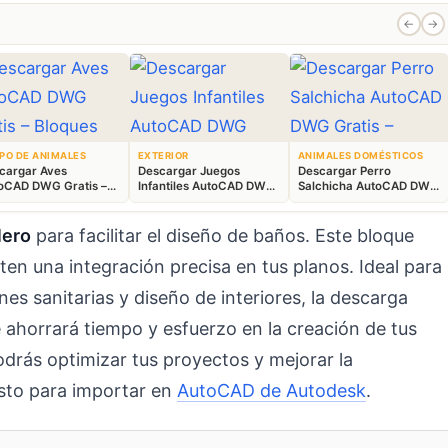
←
→
PO DE ANIMALES
EXTERIOR
ANIMALES DOMÉSTICOS
cargar Aves
Descargar Juegos
Descargar Perro
oCAD DWG Gratis –
Infantiles AutoCAD DWG
Salchicha AutoCAD DWG
ques Animales 2D
Gratis – Parque 2D
Gratis – Bloque 2D
lero
para facilitar el diseño de baños. Este bloque
ten una integración precisa en tus planos. Ideal para
es sanitarias y diseño de interiores, la descarga
ahorrará tiempo y esfuerzo en la creación de tus
odrás optimizar tus proyectos y mejorar la
isto para importar en
AutoCAD de Autodesk
.