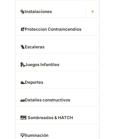
▾
🔩
Instalaciones
🧯
Proteccion Contraincendios
🪜
Escaleras
🛝
Juegos Infantiles
🏊
Deportes
🧱
Detalles constructivos
🗺
️ Sombreados & HATCH
💡
Iluminación