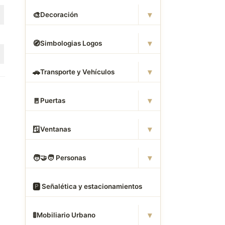
▾
🎨
Decoración
▾
🧭
Simbologias Logos
▾
🚗
Transporte y Vehículos
▾
🚪
Puertas
▾
🪟
Ventanas
▾
🧑
‍🤝‍🧑 Personas
🅿
️ Señalética y estacionamientos
▾
🚦
Mobiliario Urbano