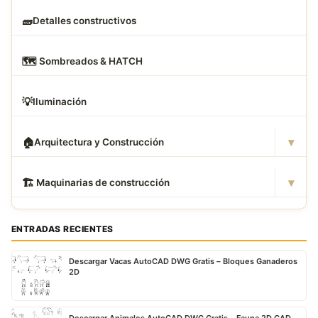
🧱
Detalles constructivos
🗺
️ Sombreados & HATCH
💡
Iluminación
▾
🏠
Arquitectura y Construcción
▾
🏗
️ Maquinarias de construcción
ENTRADAS RECIENTES
Descargar Vacas AutoCAD DWG Gratis – Bloques Ganaderos
2D