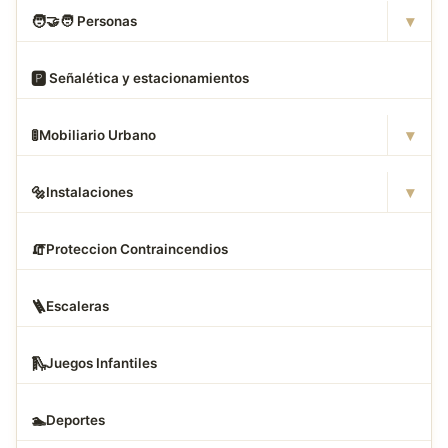
▾
🧑
‍🤝‍🧑 Personas
🅿
️ Señalética y estacionamientos
▾
🚦
Mobiliario Urbano
▾
🔩
Instalaciones
🧯
Proteccion Contraincendios
🪜
Escaleras
🛝
Juegos Infantiles
🏊
Deportes