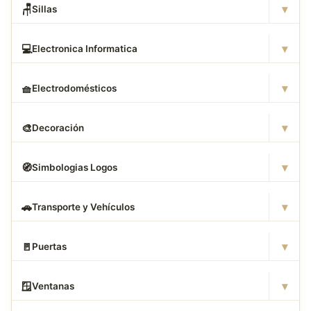
▾
🪑
Sillas
▾
💻
Electronica Informatica
▾
🧺
Electrodomésticos
▾
🎨
Decoración
▾
🧭
Simbologias Logos
▾
🚗
Transporte y Vehículos
▾
🚪
Puertas
▾
🪟
Ventanas