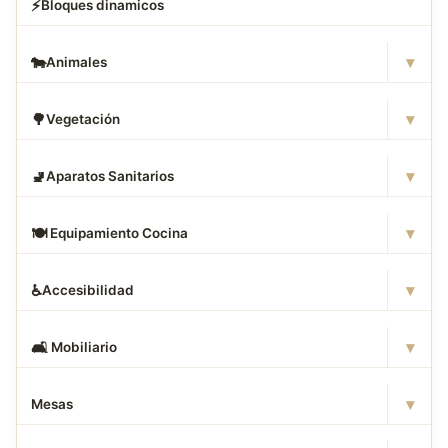
⚡
Bloques dinamicos
▾
🐄
Animales
▾
🌳
Vegetación
▾
🚽
Aparatos Sanitarios
▾
🍽
️ Equipamiento Cocina
▾
♿
Accesibilidad
▾
🛋
️ Mobiliario
▾
Mesas