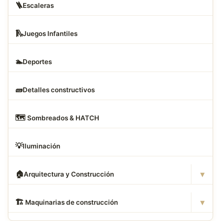
🪜
Escaleras
🛝
Juegos Infantiles
🏊
Deportes
🧱
Detalles constructivos
🗺
️ Sombreados & HATCH
💡
Iluminación
▾
🏠
Arquitectura y Construcción
▾
🏗
️ Maquinarias de construcción