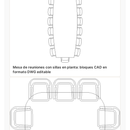
Mesa de reuniones con sillas en planta: bloques CAD en
formato DWG editable