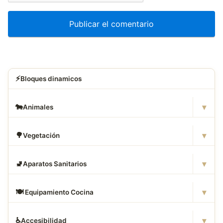
⚡
Bloques dinamicos
▾
🐄
Animales
▾
🌳
Vegetación
▾
🚽
Aparatos Sanitarios
▾
🍽
️ Equipamiento Cocina
▾
♿
Accesibilidad