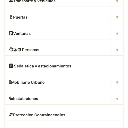
▾
🚗
Transporte y Vehículos
▾
🚪
Puertas
▾
🪟
Ventanas
▾
🧑
‍🤝‍🧑 Personas
🅿
️ Señalética y estacionamientos
▾
🚦
Mobiliario Urbano
▾
🔩
Instalaciones
🧯
Proteccion Contraincendios