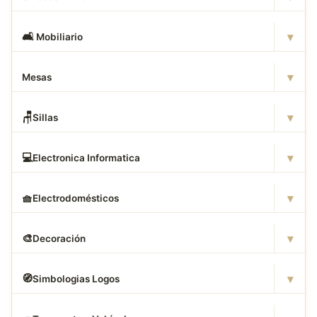
▾
🛋
️ Mobiliario
▾
Mesas
▾
🪑
Sillas
▾
💻
Electronica Informatica
▾
🧺
Electrodomésticos
▾
🎨
Decoración
▾
🧭
Simbologias Logos