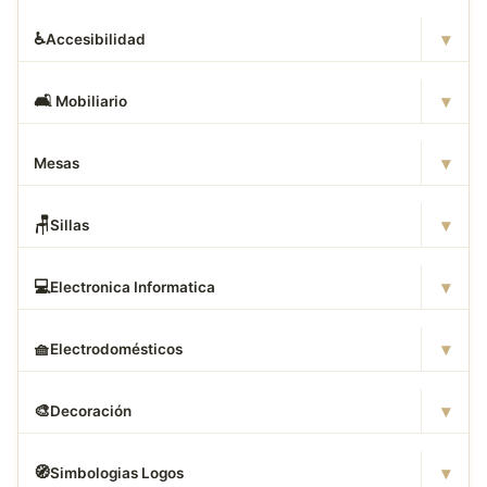
▾
♿
Accesibilidad
▾
🛋
️ Mobiliario
▾
Mesas
▾
🪑
Sillas
▾
💻
Electronica Informatica
▾
🧺
Electrodomésticos
▾
🎨
Decoración
▾
🧭
Simbologias Logos