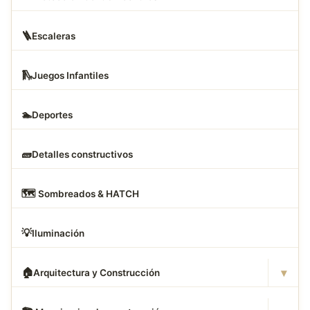
🪜
Escaleras
🛝
Juegos Infantiles
🏊
Deportes
🧱
Detalles constructivos
🗺
️ Sombreados & HATCH
💡
Iluminación
▾
🏠
Arquitectura y Construcción