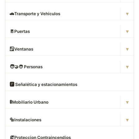
▾
🚗
Transporte y Vehículos
▾
🚪
Puertas
▾
🪟
Ventanas
▾
🧑
‍🤝‍🧑 Personas
🅿
️ Señalética y estacionamientos
▾
🚦
Mobiliario Urbano
▾
🔩
Instalaciones
🧯
Proteccion Contraincendios