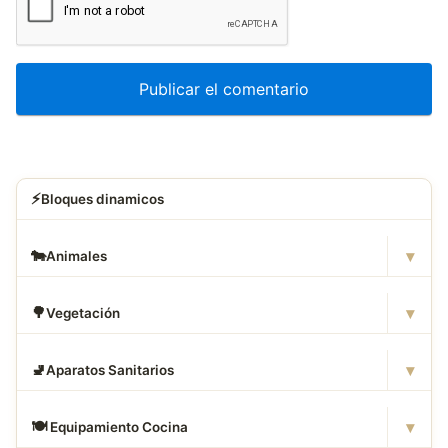
⚡
Bloques dinamicos
▾
🐄
Animales
▾
🌳
Vegetación
▾
🚽
Aparatos Sanitarios
▾
🍽
️ Equipamiento Cocina