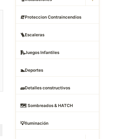
🧯
Proteccion Contraincendios
🪜
Escaleras
🛝
Juegos Infantiles
🏊
Deportes
🧱
Detalles constructivos
🗺
️ Sombreados & HATCH
💡
Iluminación