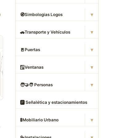
▾
🧭
Simbologias Logos
▾
🚗
Transporte y Vehículos
▾
🚪
Puertas
▾
🪟
Ventanas
ROPA
CAMAS DWG
ANIMALES CAD
▾
🧑
‍🤝‍🧑 Personas
Descargar Abrigos
Descargar Dormitorios
Descargar Akita
AutoCAD DWG Gratis –
AutoCAD DWG Gratis –
AutoCAD DWG Gratis
Bloques 2D
Bloques 2D
Bloque 2D Canino
🅿
️ Señalética y estacionamientos
▾
🚦
Mobiliario Urbano
n
▾
🔩
Instalaciones