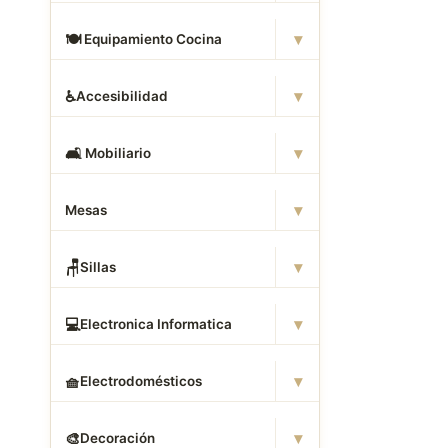
▾
🍽
️ Equipamiento Cocina
▾
♿
Accesibilidad
▾
🛋
️ Mobiliario
▾
Mesas
▾
🪑
Sillas
▾
💻
Electronica Informatica
▾
🧺
Electrodomésticos
▾
🎨
Decoración