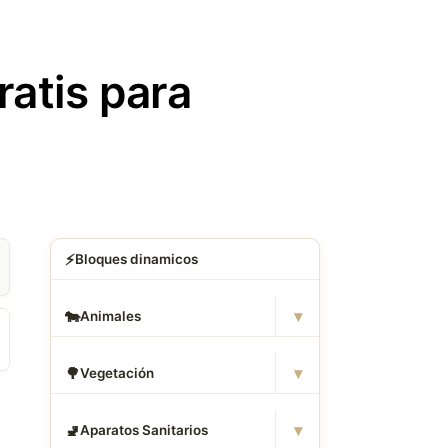
atis para
⚡
Bloques dinamicos
▾
🐄
Animales
▾
🌳
Vegetación
▾
🚽
Aparatos Sanitarios