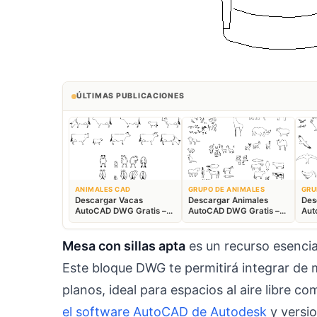
ÚLTIMAS PUBLICACIONES
ANIMALES CAD
GRUPO DE ANIMALES
GRU
Descargar Vacas
Descargar Animales
Des
AutoCAD DWG Gratis –
AutoCAD DWG Gratis –
Aut
Bloques Ganaderos 2D
Fauna 2D CAD
Blo
Mesa con sillas apta
es un recurso esencia
Este bloque DWG te permitirá integrar de m
planos, ideal para espacios al aire libre c
el software AutoCAD de Autodesk
y versio