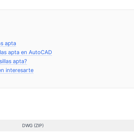
as apta
illas apta en AutoCAD
illas apta?
n interesarte
DWG (ZIP)