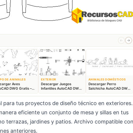
←
→
PO DE ANIMALES
EXTERIOR
ANIMALES DOMÉSTICOS
cargar Aves
Descargar Juegos
Descargar Perro
oCAD DWG Gratis –
Infantiles AutoCAD DWG
Salchicha AutoCAD DWG
ques Animales 2D
Gratis – Parque 2D
Gratis – Bloque 2D
l para tus proyectos de diseño técnico en exteriores.
anera eficiente un conjunto de mesa y sillas en tus
omo terrazas, jardines y patios. Archivo compatible co
nes anteriores.