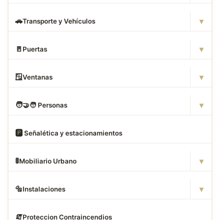
▾
🚗
Transporte y Vehículos
▾
🚪
Puertas
▾
🪟
Ventanas
▾
🧑
‍🤝‍🧑 Personas
🅿
️ Señalética y estacionamientos
▾
🚦
Mobiliario Urbano
▾
🔩
Instalaciones
🧯
Proteccion Contraincendios