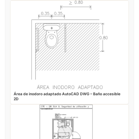
Área de inodoro adaptado AutoCAD DWG – Baño accesible
2D