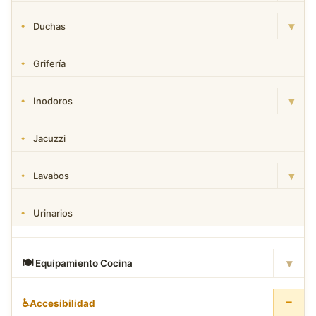
▾
Duchas
Grifería
▾
Inodoros
Jacuzzi
▾
Lavabos
Urinarios
▾
🍽
️ Equipamiento Cocina
−
♿
Accesibilidad