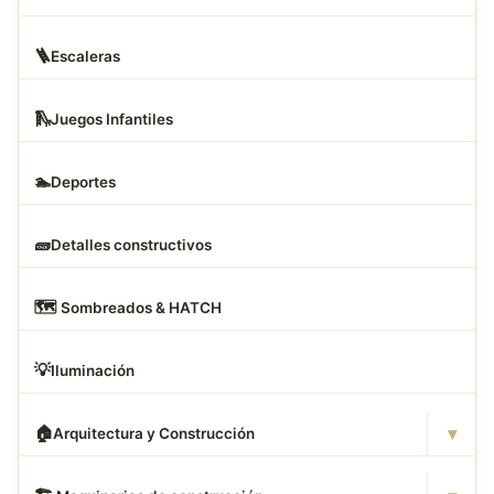
🪜
Escaleras
🛝
Juegos Infantiles
🏊
Deportes
🧱
Detalles constructivos
🗺
️ Sombreados & HATCH
💡
Iluminación
▾
🏠
Arquitectura y Construcción