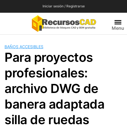
Saltar
Iniciar sesión / Registrarse
al
contenido
Menu
BAÑOS ACCESIBLES
Para proyectos
profesionales:
archivo DWG de
banera adaptada
silla de ruedas