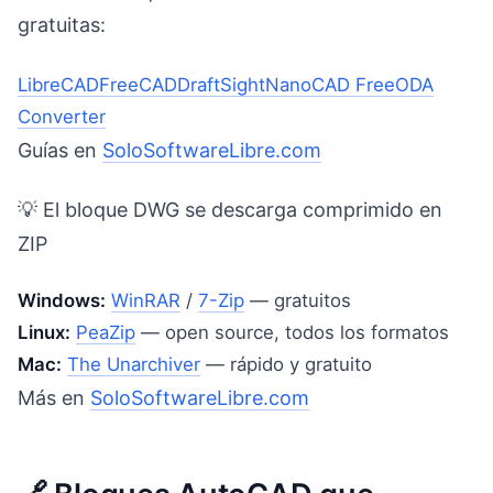
gratuitas:
LibreCAD
FreeCAD
DraftSight
NanoCAD Free
ODA
Converter
Guías en
SoloSoftwareLibre.com
💡 El bloque DWG se descarga comprimido en
ZIP
Windows:
WinRAR
/
7-Zip
— gratuitos
Linux:
PeaZip
— open source, todos los formatos
Mac:
The Unarchiver
— rápido y gratuito
Más en
SoloSoftwareLibre.com