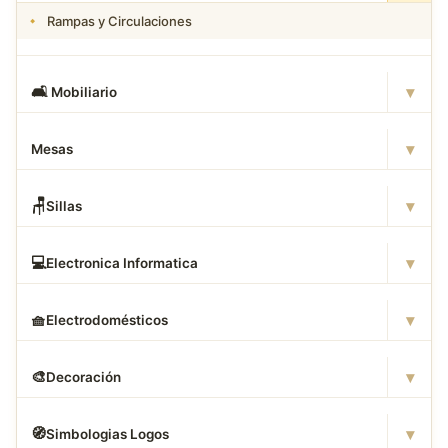
Rampas y Circulaciones
▾
🛋
️ Mobiliario
▾
Mesas
▾
🪑
Sillas
▾
💻
Electronica Informatica
▾
🧺
Electrodomésticos
▾
🎨
Decoración
▾
🧭
Simbologias Logos