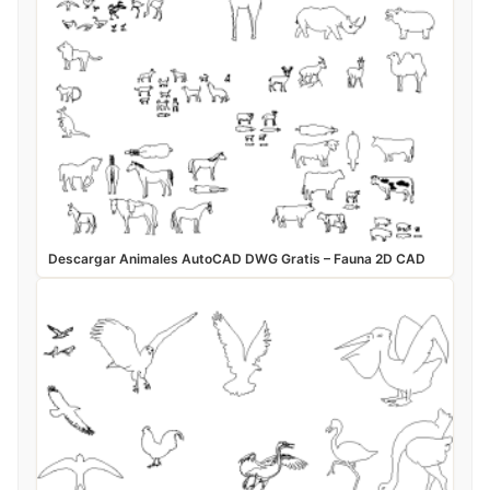
Descargar Animales AutoCAD DWG Gratis – Fauna 2D CAD