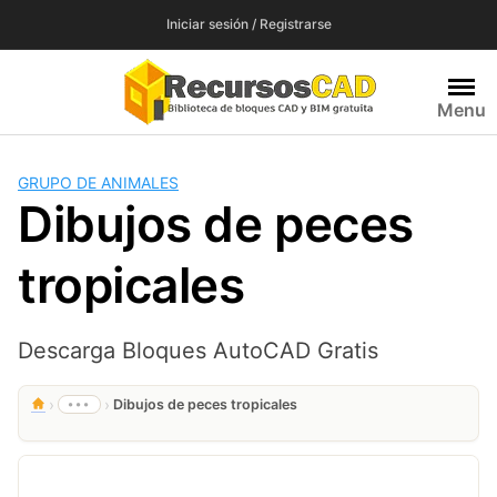
Saltar
Iniciar sesión / Registrarse
al
contenido
Menu
GRUPO DE ANIMALES
Dibujos de peces
tropicales
Descarga Bloques AutoCAD Gratis
›
›
•••
Dibujos de peces tropicales