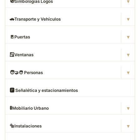
▾
🧭
Simbologias Logos
▾
🚗
Transporte y Vehículos
▾
🚪
Puertas
▾
🪟
Ventanas
▾
🧑
‍🤝‍🧑 Personas
🅿
️ Señalética y estacionamientos
▾
🚦
Mobiliario Urbano
▾
🔩
Instalaciones