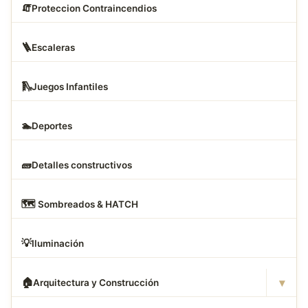
🧯
Proteccion Contraincendios
🪜
Escaleras
🛝
Juegos Infantiles
🏊
Deportes
🧱
Detalles constructivos
🗺
️ Sombreados & HATCH
💡
Iluminación
▾
🏠
Arquitectura y Construcción