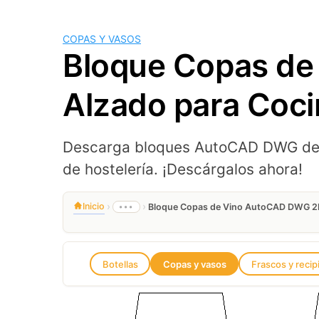
COPAS Y VASOS
Bloque Copas de 
Alzado para Coci
Descarga bloques AutoCAD DWG de j
de hostelería. ¡Descárgalos ahora!
›
›
Inicio
•••
Bloque Copas de Vino AutoCAD DWG 2D –
Botellas
Copas y vasos
Frascos y recip