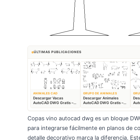
ÚLTIMAS PUBLICACIONES
ANIMALES CAD
GRUPO DE ANIMALES
GRU
Descargar Vacas
Descargar Animales
Des
AutoCAD DWG Gratis –
AutoCAD DWG Gratis –
Aut
Bloques Ganaderos 2D
Fauna 2D CAD
Blo
Copas vino autocad dwg es un bloque DWG
para integrarse fácilmente en planos de co
detalle decorativo marca la diferencia. Es