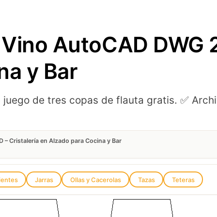
Vino AutoCAD DWG 2D
na y Bar
uego de tres copas de flauta gratis. ✅ Arch
 Cristalería en Alzado para Cocina y Bar
ientes
Jarras
Ollas y Cacerolas
Tazas
Teteras