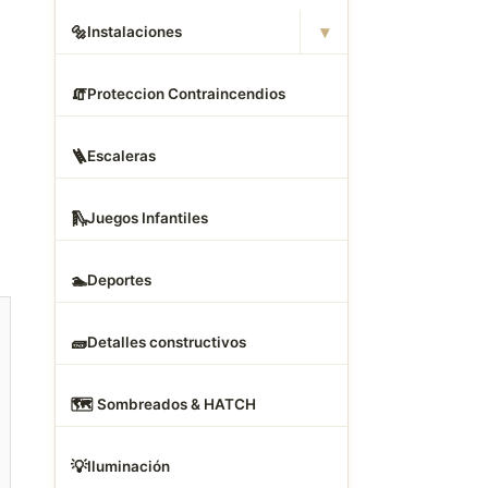
▾
🔩
Instalaciones
🧯
Proteccion Contraincendios
🪜
Escaleras
🛝
Juegos Infantiles
🏊
Deportes
🧱
Detalles constructivos
🗺
️ Sombreados & HATCH
💡
Iluminación