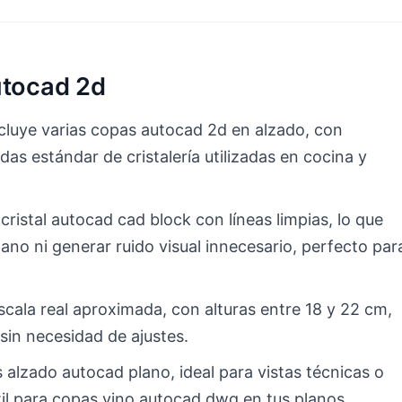
utocad 2d
cluye varias copas autocad 2d en alzado, con
as estándar de cristalería utilizadas en cocina y
istal autocad cad block con líneas limpias, lo que
lano ni generar ruido visual innecesario, perfecto par
ala real aproximada, con alturas entre 18 y 22 cm,
 sin necesidad de ajustes.
 alzado autocad plano, ideal para vistas técnicas o
til para copas vino autocad dwg en tus planos.