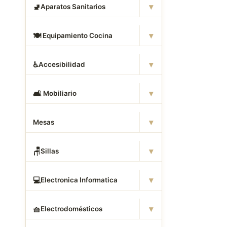
▾
🚽
Aparatos Sanitarios
▾
🍽
️ Equipamiento Cocina
▾
♿
Accesibilidad
▾
🛋
️ Mobiliario
▾
Mesas
▾
🪑
Sillas
▾
💻
Electronica Informatica
▾
🧺
Electrodomésticos