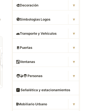
▾
🎨
Decoración
▾
🧭
Simbologias Logos
▾
🚗
Transporte y Vehículos
▾
🚪
Puertas
▾
🪟
Ventanas
ROPA
CAMAS DWG
ANIMALES CAD
▾
🧑
‍🤝‍🧑 Personas
Descargar Abrigos
Descargar Dormitorios
Descargar Akita
AutoCAD DWG Gratis –
AutoCAD DWG Gratis –
AutoCAD DWG Gratis
Bloques 2D
Bloques 2D
Bloque 2D Canino
🅿
️ Señalética y estacionamientos
▾
🚦
Mobiliario Urbano