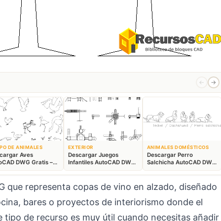
←
→
PO DE ANIMALES
EXTERIOR
ANIMALES DOMÉSTICOS
cargar Aves
Descargar Juegos
Descargar Perro
oCAD DWG Gratis –
Infantiles AutoCAD DWG
Salchicha AutoCAD DWG
ques Animales 2D
Gratis – Parque 2D
Gratis – Bloque 2D
 que representa copas de vino en alzado, diseñado
cina, bares o proyectos de interiorismo donde el
te tipo de recurso es muy útil cuando necesitas añadir