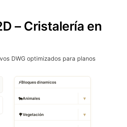
 – Cristalería en
ivos DWG optimizados para planos
⚡
Bloques dinamicos
▾
🐄
Animales
▾
🌳
Vegetación