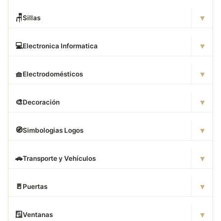
▾
🪑
Sillas
▾
💻
Electronica Informatica
▾
🧺
Electrodomésticos
▾
🎨
Decoración
▾
🧭
Simbologias Logos
▾
🚗
Transporte y Vehículos
▾
🚪
Puertas
▾
🪟
Ventanas