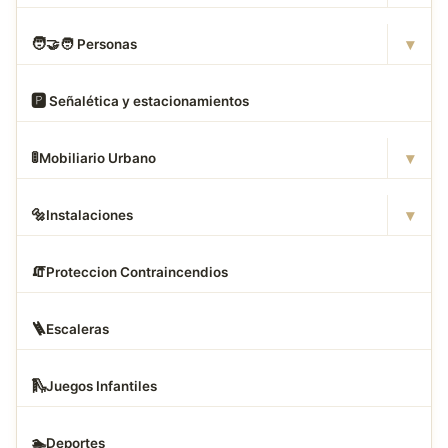
▾
🧑
‍🤝‍🧑 Personas
🅿
️ Señalética y estacionamientos
▾
🚦
Mobiliario Urbano
▾
🔩
Instalaciones
🧯
Proteccion Contraincendios
🪜
Escaleras
🛝
Juegos Infantiles
🏊
Deportes