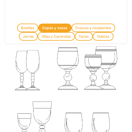
Botellas
Copas y vasos
Frascos y recipientes
Jarras
Ollas y Cacerolas
Tazas
Teteras