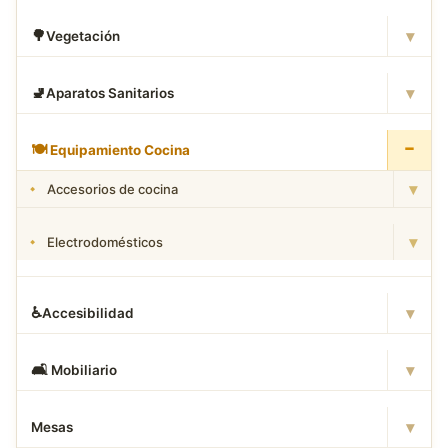
▾
🌳
Vegetación
▾
🚽
Aparatos Sanitarios
−
🍽
️ Equipamiento Cocina
▾
Accesorios de cocina
▾
Electrodomésticos
▾
♿
Accesibilidad
▾
🛋
️ Mobiliario
▾
Mesas