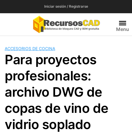
Saltar
Iniciar sesión / Registrarse
al
contenido
Menu
ACCESORIOS DE COCINA
Para proyectos
profesionales:
archivo DWG de
copas de vino de
vidrio soplado