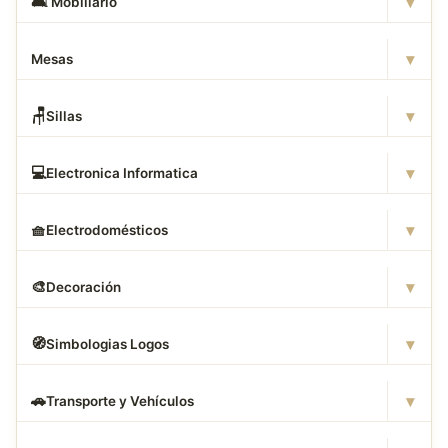
▾
🛋
️ Mobiliario
▾
Mesas
▾
🪑
Sillas
▾
💻
Electronica Informatica
▾
🧺
Electrodomésticos
▾
🎨
Decoración
▾
🧭
Simbologias Logos
▾
🚗
Transporte y Vehículos