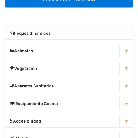
⚡
Bloques dinamicos
▾
🐄
Animales
▾
🌳
Vegetación
▾
🚽
Aparatos Sanitarios
▾
🍽
️ Equipamiento Cocina
▾
♿
Accesibilidad