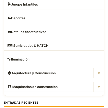
🛝
Juegos Infantiles
🏊
Deportes
🧱
Detalles constructivos
🗺
️ Sombreados & HATCH
💡
Iluminación
▾
🏠
Arquitectura y Construcción
▾
🏗
️ Maquinarias de construcción
ENTRADAS RECIENTES