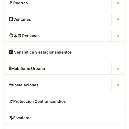
▾
🚪
Puertas
▾
🪟
Ventanas
▾
🧑
‍🤝‍🧑 Personas
🅿
️ Señalética y estacionamientos
▾
🚦
Mobiliario Urbano
▾
🔩
Instalaciones
🧯
Proteccion Contraincendios
🪜
Escaleras