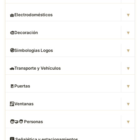
▾
🧺
Electrodomésticos
▾
🎨
Decoración
▾
🧭
Simbologias Logos
▾
🚗
Transporte y Vehículos
▾
🚪
Puertas
▾
🪟
Ventanas
▾
🧑
‍🤝‍🧑 Personas
🅿
️ Señalética y estacionamientos