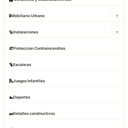
▾
🚦
Mobiliario Urbano
▾
🔩
Instalaciones
🧯
Proteccion Contraincendios
🪜
Escaleras
🛝
Juegos Infantiles
🏊
Deportes
🧱
Detalles constructivos