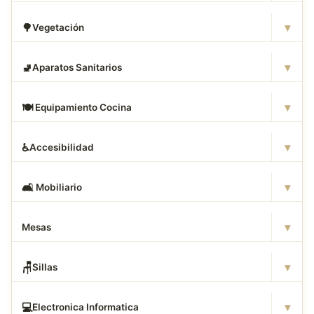
▾
🌳
Vegetación
▾
🚽
Aparatos Sanitarios
▾
🍽
️ Equipamiento Cocina
▾
♿
Accesibilidad
▾
🛋
️ Mobiliario
▾
Mesas
▾
🪑
Sillas
▾
💻
Electronica Informatica